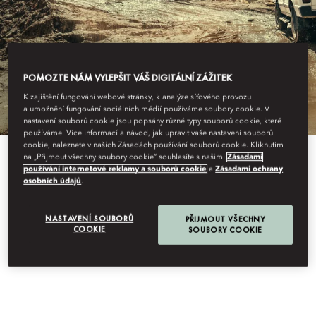
POMOZTE NÁM VYLEPŠIT VÁŠ DIGITÁLNÍ ZÁŽITEK
K zajištění fungování webové stránky, k analýze síťového provozu
a umožnění fungování sociálních médií používáme soubory cookie. V
nastavení souborů cookie jsou popsány různé typy souborů cookie, které
používáme. Více informací a návod, jak upravit vaše nastavení souborů
cookie, naleznete v našich Zásadách používání souborů cookie. Kliknutím
na „Přijmout všechny soubory cookie“ souhlasíte s našimi
Zásadami
View All
používání internetové reklamy a souborů cookie
a
Zásadami ochrany
osobních údajů
.
BODRUM SAFARI JEEP
NASTAVENÍ SOUBORŮ
PŘIJMOUT VŠECHNY
COOKIE
SOUBORY COOKIE
TOUR