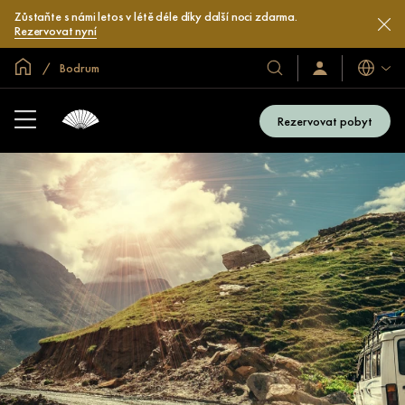
Zůstaňte s námi letos v létě déle díky další noci zdarma.
Rezervovat nyní
Domovská stránka
Bodrum
Jazyky
Naše
Přihlaste
se
hotely
/
a
Zaregistrujte
Rezervovat pobyt
se
resorty