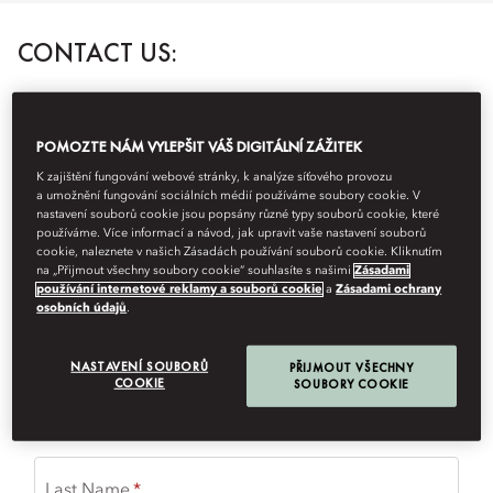
CONTACT US:
Phone:
+974 4008 8888
Email:
MODOH-SPA@MOHG.COM
POMOZTE NÁM VYLEPŠIT VÁŠ DIGITÁLNÍ ZÁŽITEK
K zajištění fungování webové stránky, k analýze síťového provozu
Please complete the form with your request for spa treatment and
a umožnění fungování sociálních médií používáme soubory cookie. V
we will contact you to confirm availability.
nastavení souborů cookie jsou popsány různé typy souborů cookie, které
používáme. Více informací a návod, jak upravit vaše nastavení souborů
(
*
) required field
cookie, naleznete v našich Zásadách používání souborů cookie. Kliknutím
na „Přijmout všechny soubory cookie“ souhlasíte s našimi
Zásadami
používání internetové reklamy a souborů cookie
a
Zásadami ochrany
Title
osobních údajů
.
NASTAVENÍ SOUBORŮ
PŘIJMOUT VŠECHNY
COOKIE
SOUBORY COOKIE
First Name
Last Name