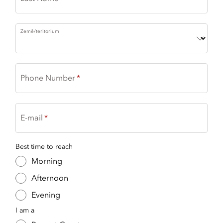
Země/teritorium
Phone Number
E-mail
Best time to reach
Morning
Afternoon
Evening
I am a