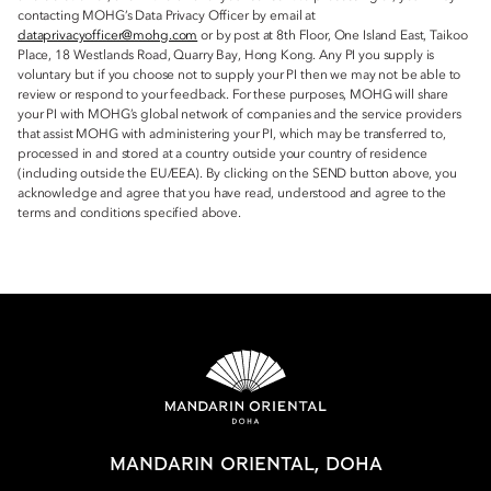
contacting MOHG’s Data Privacy Officer by email at
dataprivacyofficer@mohg.com
or by post at 8th Floor, One Island East, Taikoo
Place, 18 Westlands Road, Quarry Bay, Hong Kong. Any PI you supply is
voluntary but if you choose not to supply your PI then we may not be able to
review or respond to your feedback. For these purposes, MOHG will share
your PI with MOHG’s global network of companies and the service providers
that assist MOHG with administering your PI, which may be transferred to,
processed in and stored at a country outside your country of residence
(including outside the EU/EEA). By clicking on the SEND button above, you
acknowledge and agree that you have read, understood and agree to the
terms and conditions specified above.
MANDARIN ORIENTAL, DOHA