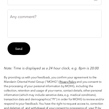
Any comment?
Send
Note: Time is displayed as a 24 hour clock, e.g. 8pm is 20:00
By providing us with your feedback, you confirm your agreement to the
Mandarin Oriental Hotel Group (“MOHG”)
Privacy Policy
and you consent to
the processing of your personal information by MOHG, including the
collection, retention and usage of your name, contact details, other personal
information (which may include sensitive data, e.g. medical conditions),
transaction data and demographics (“PI”) in order for MOHG to review and/or
respond to your feedback. You have the right to request access to, correction
and deletion of, and withdrawal of your consent to processing of, your PI by