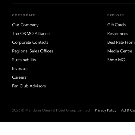
CORPORATE
EXPLORE
Our Company
Gift Cards
The O&MO Alliance
Residences
Corporate Contacts
Best Rate Prom
Regional Sales Offices
Media Centre
Sustainability
Shop MO
Investors
Careers
Fan Club Advisors
2026 © Mandarin Oriental Hotel Group Limited
Privacy Policy
Ad & Coo