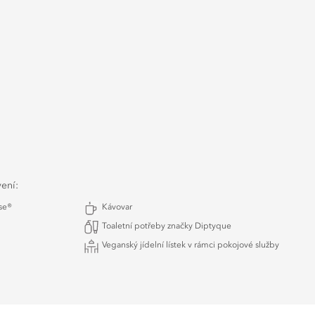
vení:
se®
Kávovar
Toaletní potřeby značky Diptyque
Veganský jídelní lístek v rámci pokojové služby