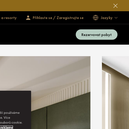
 a resorty
Přihlaste se / Zaregistrujte se
Jazyky
Rezervovat pobyt
édií používáme
e. Více
 souborů cookie.
 reklamy