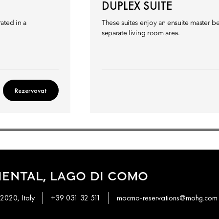
DUPLEX SUITE
ated in a
These suites enjoy an ensuite master 
separate living room area.
Rezervovat
ENTAL, LAGO DI COMO
2020, Italy
+39 031 32 511
mocmo-reservations@mohg.com