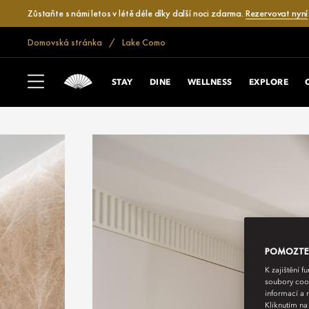
Zůstaňte s námi letos v létě déle díky další noci zdarma.
Rezervovat nyní
Domovská stránka
Lake Como
STAY
DINE
WELLNESS
EXPLORE
POMOZTE N
K zajištění 
soubory cook
informací a 
Kliknutím na