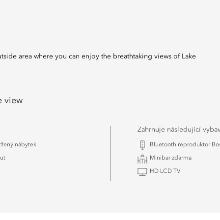
tside area where you can enjoy the breathtaking views of Lake
e view
Zahrnuje následující vyba
ržený nábytek
Bluetooth reproduktor Bo
ut
Minibar zdarma
HD LCD TV