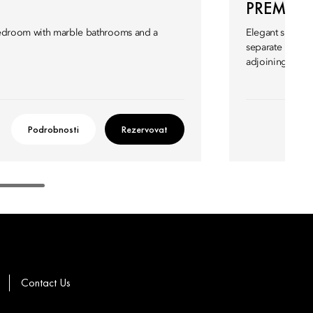
PREMIER 
bedroom with marble bathrooms and a
Elegant suites 
separate bath a
adjoining room
Podrobnosti
Rezervovat
Contact Us