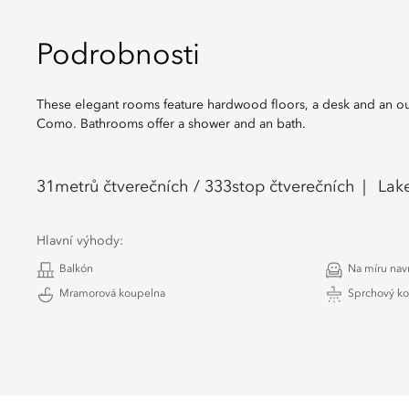
Podrobnosti
These elegant rooms feature hardwood floors, a desk and an ou
Como. Bathrooms offer a shower and an bath.
31
metrů čtverečních /
333
stop čtverečních
Lak
Hlavní výhody:
Balkón
Na míru nav
Mramorová koupelna
Sprchový ko