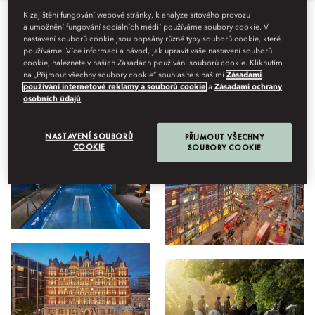
K zajištění fungování webové stránky, k analýze síťového provozu
a umožnění fungování sociálních médií používáme soubory cookie. V
Vše
Wellness
Hotel
Restaurace a bar
Pobyt
Na
nastavení souborů cookie jsou popsány různé typy souborů cookie, které
používáme. Více informací a návod, jak upravit vaše nastavení souborů
cookie, naleznete v našich Zásadách používání souborů cookie. Kliknutím
na „Přijmout všechny soubory cookie“ souhlasíte s našimi
Zásadami
používání internetové reklamy a souborů cookie
a
Zásadami ochrany
Náhled
osobních údajů
.
NASTAVENÍ SOUBORŮ
PŘIJMOUT VŠECHNY
COOKIE
SOUBORY COOKIE