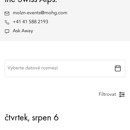
molzn-events@mohg.com
+41 41 588 2193
Ask Away
Vyberte datové rozmezí
Filtrovat
čtvrtek, srpen 6