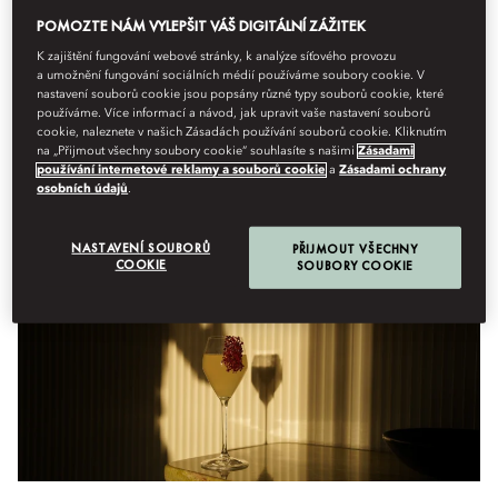
POMOZTE NÁM VYLEPŠIT VÁŠ DIGITÁLNÍ ZÁŽITEK
Menu
K zajištění fungování webové stránky, k analýze síťového provozu
a umožnění fungování sociálních médií používáme soubory cookie. V
nastavení souborů cookie jsou popsány různé typy souborů cookie, které
používáme. Více informací a návod, jak upravit vaše nastavení souborů
pátek, srpen 7
cookie, naleznete v našich Zásadách používání souborů cookie. Kliknutím
na „Přijmout všechny soubory cookie“ souhlasíte s našimi
Zásadami
používání internetové reklamy a souborů cookie
a
Zásadami ochrany
osobních údajů
.
Anniversary Cocktails
NASTAVENÍ SOUBORŮ
PŘIJMOUT VŠECHNY
COOKIE
SOUBORY COOKIE