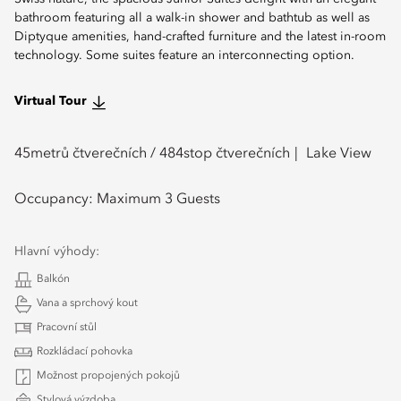
bathroom featuring all a walk-in shower and bathtub as well as
Diptyque amenities, hand-crafted furniture and the latest in-room
technology. Some suites feature an interconnecting option.
Virtual Tour
45
metrů čtverečních /
484
stop čtverečních
Lake View
Occupancy:
Maximum 3 Guests
Hlavní výhody:
Balkón
Vana a sprchový kout
Pracovní stůl
Rozkládací pohovka
Možnost propojených pokojů
Stylová výzdoba