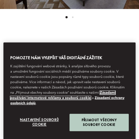
See All Rooms
LAKE VIEW JUNIOR
POMOZTE NÁM VYLEPŠIT VÁŠ DIGITÁLNÍ ZÁŽITEK
K zajištění fungování webové stránky, k analýze síťového provozu
a umožnění fungování sociálních médií používáme soubory cookie. V
SUITE WITH BALCONY
nastavení souborů cookie jsou popsány různé typy souborů cookie, které
používáme. Více informací a návod, jak upravit vaše nastavení souborů
cookie, naleznete v našich Zásadách používání souborů cookie. Kliknutím
na „Přijmout všechny soubory cookie“ souhlasíte s našimi
Zásadami
Breathtaking views over Lake Lucerne combined with design
používání internetové reklamy a souborů cookie
a
Zásadami ochrany
osobních údajů
.
touches in a soothing palette of indigo blue and caramel.
Elevated but relaxed, an expansive marble bathroom and the
latest technology ensure sophisticated lakeside living.
NASTAVENÍ SOUBORŮ
PŘIJMOUT VŠECHNY
COOKIE
SOUBORY COOKIE