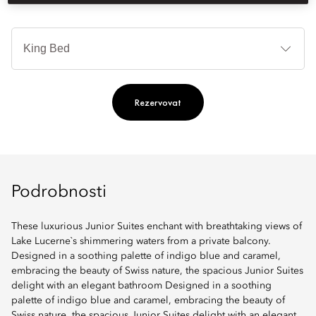
Ty
po
Rezervovat
Podrobnosti
These luxurious Junior Suites enchant with breathtaking views of
Lake Lucerne`s shimmering waters from a private balcony.
Designed in a soothing palette of indigo blue and caramel,
embracing the beauty of Swiss nature, the spacious Junior Suites
delight with an elegant bathroom Designed in a soothing
palette of indigo blue and caramel, embracing the beauty of
Swiss nature, the spacious Junior Suites delight with an elegant