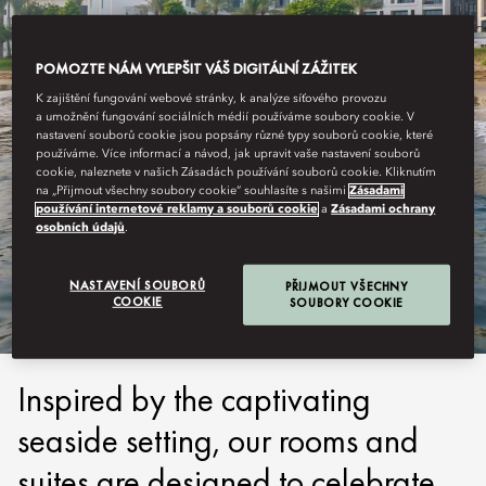
POMOZTE NÁM VYLEPŠIT VÁŠ DIGITÁLNÍ ZÁŽITEK
K zajištění fungování webové stránky, k analýze síťového provozu
a umožnění fungování sociálních médií používáme soubory cookie. V
nastavení souborů cookie jsou popsány různé typy souborů cookie, které
používáme. Více informací a návod, jak upravit vaše nastavení souborů
cookie, naleznete v našich Zásadách používání souborů cookie. Kliknutím
na „Přijmout všechny soubory cookie“ souhlasíte s našimi
Zásadami
používání internetové reklamy a souborů cookie
a
Zásadami ochrany
MUSCAT
osobních údajů
.
STAY
NASTAVENÍ SOUBORŮ
PŘIJMOUT VŠECHNY
COOKIE
SOUBORY COOKIE
Inspired by the captivating
seaside setting, our rooms and
suites are designed to celebrate