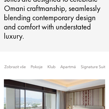
Omani craftmanship, seamlessly
blending contemporary design
and comfort with understated
luxury.
Zobrazit vše
Pokoje
Klub
Apartmá
Signature Suite