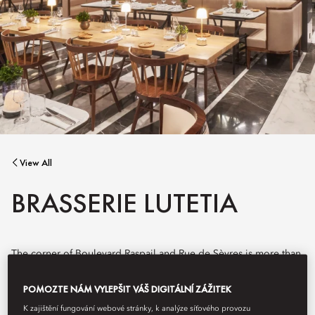
View All
BRASSERIE LUTETIA
The corner of Boulevard Raspail and Rue de Sèvres is more than
a junction—it’s been a meeting point for more than a century,
where Parisians gather to dine, drink and discuss.
POMOZTE NÁM VYLEPŠIT VÁŠ DIGITÁLNÍ ZÁŽITEK
K zajištění fungování webové stránky, k analýze síťového provozu