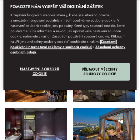
POMOZTE NÁM VYLEPŠIT VÁŠ DIGITÁLNÍ ZÁŽITEK
K zajištění fungování webové stránky, k analýze síťového provozu
Vše
Restaurace a bar
Wellness
Pobyt
Hotel
V
a umožnění fungování sociálních médií používáme soubory cookie. V
nastavení souborů cookie jsou popsány různé typy souborů cookie, které
používáme. Více informací a návod, jak upravit vaše nastavení souborů
cookie, naleznete v našich Zásadách používání souborů cookie. Kliknutím
Náhled
na „Přijmout všechny soubory cookie“ souhlasíte s našimi
Zásadami
používání internetové reklamy a souborů cookie
a
Zásadami ochrany
osobních údajů
.
NASTAVENÍ SOUBORŮ
PŘIJMOUT VŠECHNY
COOKIE
SOUBORY COOKIE