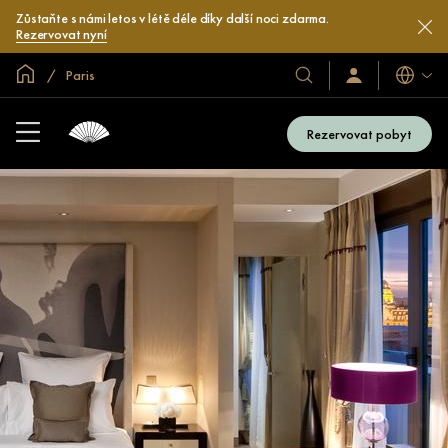
Zůstaňte s námi letos v létě déle díky další noci zdarma.
Rezervovat nyní
Domovská stránka
Paris
Jazyky
Naše
Přihlaste
se
hotely
/
a
Zaregistrujte
Rezervovat pobyt
se
resorty