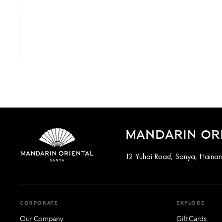
View All
MANDARIN ORI
12 Yuhai Road, Sanya, Haina
CORPORATE
EXPLORE
Our Company
Gift Cards