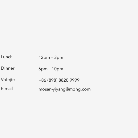
Lunch
12pm – 3pm
Dinner
6pm – 10pm
Volejte
+86 (898) 8820 9999
E-mail
mosan-yiyang@mohg.com