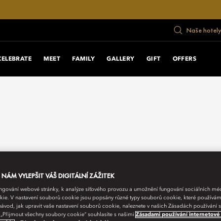
Naše hotely
CELEBRATE
MEET
FAMILY
GALLERY
GIFT
OFFERS
ÁM VYLEPŠIT VÁŠ DIGITÁLNÍ ZÁŽITEK
fungování webové stránky, k analýze síťového provozu a umožnění fungování sociálních m
ie. V nastavení souborů cookie jsou popsány různé typy souborů cookie, které používám
návod, jak upravit vaše nastavení souborů cookie, naleznete v našich Zásadách používání
 „Přijmout všechny soubory cookie“ souhlasíte s našimi
Zásadami používání internetové