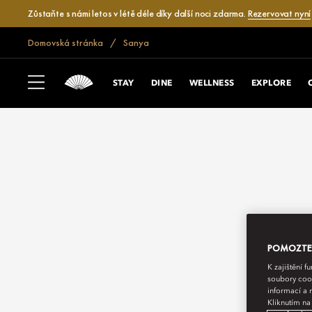
Zůstaňte s námi letos v létě déle díky další noci zdarma.
Rezervovat nyní
Domovská stránka
Sanya
STAY
DINE
WELLNESS
EXPLORE
POMOZTE N
K zajištění 
soubory cook
informací a 
Kliknutím na