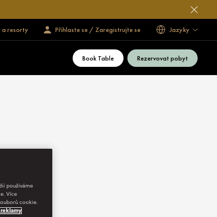
 a resorty
Přihlaste se / Zaregistrujte se
Jazyky
Book Table
Rezervovat pobyt
édií používáme
e. Více
 souborů cookie.
 reklamy