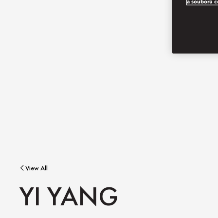
a souborů c
View All
YI YANG