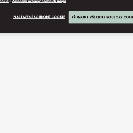
ookie
a
Zásadami ochrany osobních údajů
.
NASTAVENÍ SOUBORŮ COOKIE
PŘIJMOUT VŠECHNY SOUBORY COO