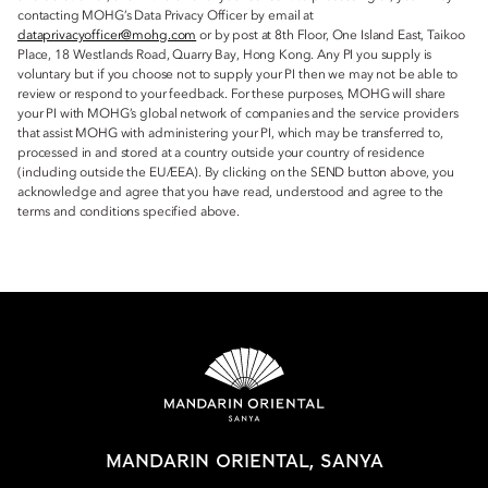
contacting MOHG’s Data Privacy Officer by email at
dataprivacyofficer@mohg.com
or by post at 8th Floor, One Island East, Taikoo
Place, 18 Westlands Road, Quarry Bay, Hong Kong. Any PI you supply is
voluntary but if you choose not to supply your PI then we may not be able to
review or respond to your feedback. For these purposes, MOHG will share
your PI with MOHG’s global network of companies and the service providers
that assist MOHG with administering your PI, which may be transferred to,
processed in and stored at a country outside your country of residence
(including outside the EU/EEA). By clicking on the SEND button above, you
acknowledge and agree that you have read, understood and agree to the
terms and conditions specified above.
MANDARIN ORIENTAL, SANYA