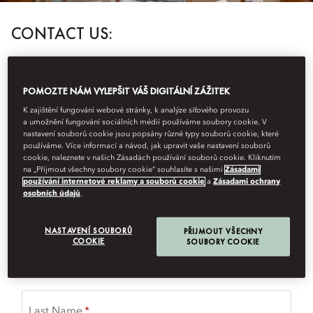
CONTACT US:
Phone:
+86 (898) 8820 9999
Email:
MOSAN-SPA@MOHG.COM
POMOZTE NÁM VYLEPŠIT VÁŠ DIGITÁLNÍ ZÁŽITEK
K zajištění fungování webové stránky, k analýze síťového provozu
Please complete the form with your request for spa treatment and
a umožnění fungování sociálních médií používáme soubory cookie. V
we will contact you to confirm availability.
nastavení souborů cookie jsou popsány různé typy souborů cookie, které
používáme. Více informací a návod, jak upravit vaše nastavení souborů
cookie, naleznete v našich Zásadách používání souborů cookie. Kliknutím
(
*
) required field
na „Přijmout všechny soubory cookie“ souhlasíte s našimi
Zásadami
používání internetové reklamy a souborů cookie
a
Zásadami ochrany
Title
osobních údajů
.
NASTAVENÍ SOUBORŮ
PŘIJMOUT VŠECHNY
COOKIE
SOUBORY COOKIE
First Name
Last Name