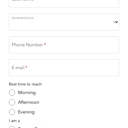
Země/teritorium
Phone Number
E-mail
Best time to reach
Morning
Afternoon
Evening
I am a