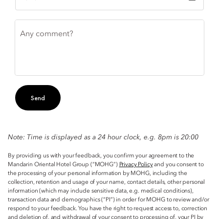
Any comment?
Send
Note: Time is displayed as a 24 hour clock, e.g. 8pm is 20:00
By providing us with your feedback, you confirm your agreement to the
Mandarin Oriental Hotel Group (“MOHG”)
Privacy Policy
and you consent to
the processing of your personal information by MOHG, including the
collection, retention and usage of your name, contact details, other personal
information (which may include sensitive data, e.g. medical conditions),
transaction data and demographics (“PI”) in order for MOHG to review and/or
respond to your feedback. You have the right to request access to, correction
and deletion of, and withdrawal of your consent to processing of, your PI by