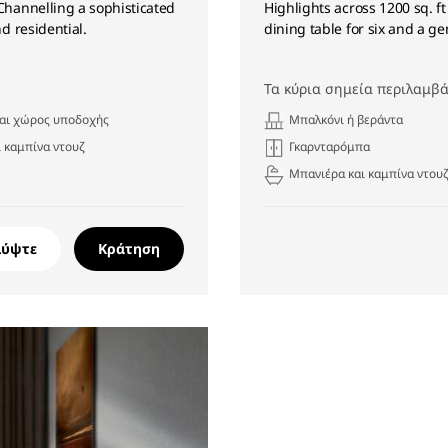
 Channelling a sophisticated
Highlights across 1200 sq. f
d residential.
dining table for six and a g
Τα κύρια σημεία περιλαμβά
και χώρος υποδοχής
Μπαλκόνι ή βεράντα
 καμπίνα ντουζ
Γκαρνταρόμπα
Μπανιέρα και καμπίνα ντου
λύψτε
Κράτηση