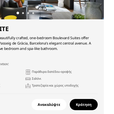
ITE
beautifully crafted, one-bedroom Boulevard Suites offer
asseig de Gràcia, Barcelona's elegant central avenue. A
sive bedroom and spa-like bathroom.
νουν:
Παράθυρα δαπέδου-οροφής
Σαλόνι
ζ
Τραπεζαρία και χώρος υποδοχής
Ανακαλύψτε
Κράτηση