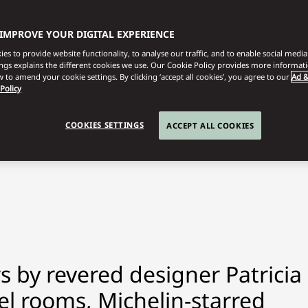
 IMPROVE YOUR DIGITAL EXPERIENCE
es to provide website functionality, to analyse our traffic, and to enable social media 
ings explains the different cookies we use. Our Cookie Policy provides more informat
 to amend your cookie settings. By clicking ‘accept all cookies’, you agree to our
Ad &
 Policy
COOKIES SETTINGS
ACCEPT ALL COOKIES
s by revered designer Patricia
el rooms, Michelin-starred