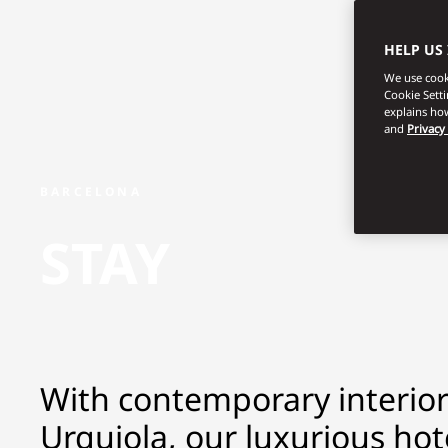
HELP US
We use cooki
Cookie Sett
explains how
and
Privacy
BARCELONA
STAY
With contemporary interior
Urquiola, our luxurious hot