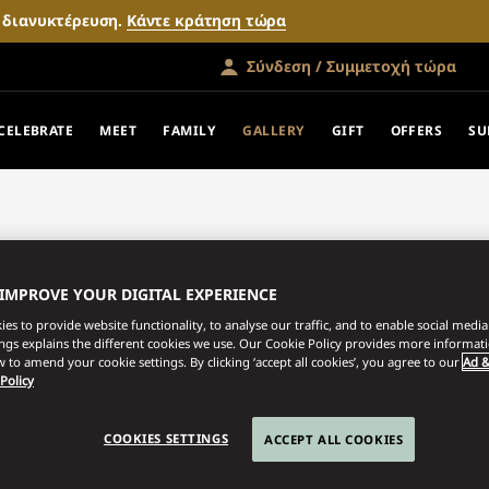
ν διανυκτέρευση.
Κάντε κράτηση τώρα
Σύνδεση / Συμμετοχή τώρα
CELEBRATE
MEET
FAMILY
GALLERY
GIFT
OFFERS
SU
 IMPROVE YOUR DIGITAL EXPERIENCE
es to provide website functionality, to analyse our traffic, and to enable social media 
ings explains the different cookies we use. Our Cookie Policy provides more informat
 to amend your cookie settings. By clicking ‘accept all cookies’, you agree to our
Ad &
 Policy
COOKIES SETTINGS
ACCEPT ALL COOKIES