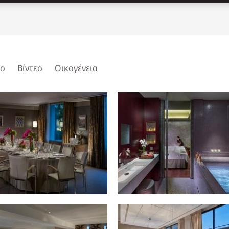
ίο
Βίντεο
Οικογένεια