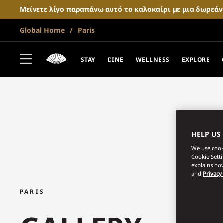
Μείνετε λίγο παραπάνω αυτό το καλοκαίρι με μια δωρεά
Global Home
Paris
STAY
DINE
WELLNESS
EXPLORE
HELP US
We use cooki
Cookie Sett
explains how
and
Privacy
PARIS