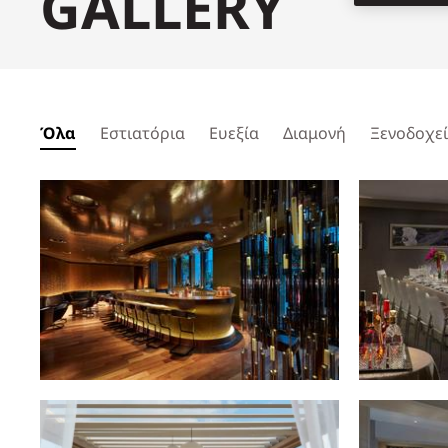
GALLERY
Όλα
Εστιατόρια
Ευεξία
Διαμονή
Ξενοδοχε