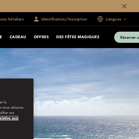
exes hôteliers
Identification/Inscription
Langues
Réserver u
E
CADEAU
OFFRES
DES FÊTES MAGIQUES
er la
 nous utilisons.
ifier vos
relative aux