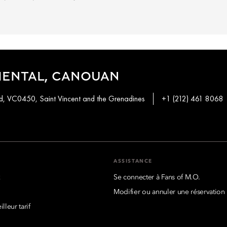
IENTAL, CANOUAN
, VC0450, Saint Vincent and the Grenadines
+1 (212) 461 8068
S
ASSISTANCE
x
Se connecter à Fans of M.O.
Modifier ou annuler une réservation
lleur tarif