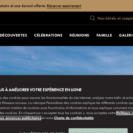
uits et une 4e nuit offerte.
Réserver maintenant
Nos hôtels et compl
DÉCOUVERTES
CÉLÉBRATIONS
RÉUNIONS
FAMILLE
GALERI
S À AMÉLIORER VOTRE EXPÉRIENCE EN LIGNE
s des cookies pour assurer les fonctionnalités du site Internet, analyser notre trafic et activ
té Réseaux sociaux. La rubrique Paramètres des cookies explique les différents cookies que
ent en matière de cookies vous fournit plus d’informations et vous explique comment mod
es cookies. En cliquant sur « accepter tous les cookies », vous acceptez notre
Politique 
aux annonces publicitaires
et notre
Charte de confidentialité