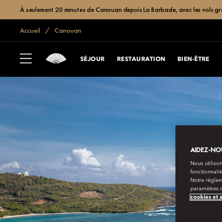
À seulement 20 minutes de Canouan depuis La Barbade, avec les vols grat
Accueil
Canouan
SÉJOUR
RESTAURATION
BIEN-ÊTRE
AIDEZ-NOU
Nous utilison
fonctionnali
Notre règlem
paramètres d
cookies et 