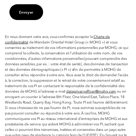
Envoyer
En nous donnant votre avis, vous confirmez accepter la
Charte de
confidentialité
de Mandarin Oriental Hotel Group (« MOHG ») et vous
consentez au traitement de vos informations personnelles par MOHG, ce qui
comprend la collecte, la conservation et l’utilisation de votre nom, de vos
coordonnées, d’autres informations personnelles (pouvant comprendre des
données sensibles, par ex. : votre état de santé), des données de transaction
et des données démographiques (« PI ») afin de permettre à MOHG de
consulter et/ou répondre à votre avis. Vous avez le droit de demander l’accès
à, la correction, la suppression et le retrait de votre consentement relatif au
traitement de vos PI en contactant le responsable de la confidentialité des
données de MOHG à l’adresse e-mail
dataprivacyofficer@mohg.com
ou en
envoyant un courrier à l’adresse 8th Floor, One Island East, Taikoo Place, 18
Westlands Road, Quarry Bay, Hong Kong. Toute PI est fournie délibérément.
Si vous choisissez de ne pas fournir de PI, nous sommes susceptibles de ne
pas pouvoir consulter ou répondre à votre avis. À ces fins, MOHG
communiquera vos PI au réseau international d’entreprises de MOHG et aux
prestataires de service qui aident MOHG à administrer vos PI, sachant que
celles-ci pourront être transmises, traitées et conservées dans un pays autre
que votre pays de résidence (y compris hors de l’UE/EEE). En cliquant sur le