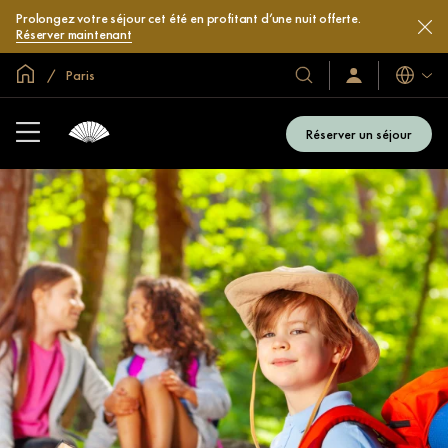
Prolongez votre séjour cet été en profitant d’une nuit offerte.
Réserver maintenant
Accueil
Paris
Langues
Nos
Identification/Inscr
hôtels
et
Réserver un séjour
complexes
hôteliers