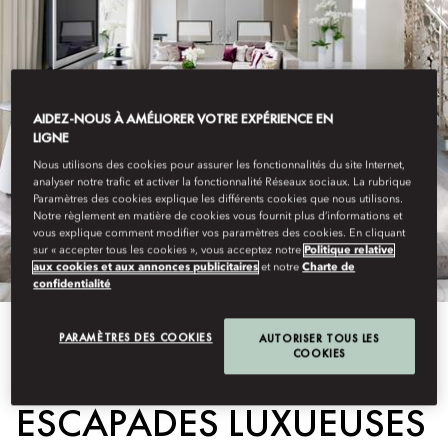
AIDEZ-NOUS À AMÉLIORER VOTRE EXPÉRIENCE EN
LIGNE
Nous utilisons des cookies pour assurer les fonctionnalités du site Internet,
analyser notre trafic et activer la fonctionnalité Réseaux sociaux. La rubrique
Paramètres des cookies explique les différents cookies que nous utilisons.
Notre règlement en matière de cookies vous fournit plus d’informations et
vous explique comment modifier vos paramètres des cookies. En cliquant
sur « accepter tous les cookies », vous acceptez notre
Politique relative
aux cookies et aux annonces publicitaires
et notre
Charte de
confidentialité
PARAMÈTRES DES COOKIES
AUTORISER TOUS LES
COOKIES
En Savoir Plus
ESCAPADES LUXUEUSES