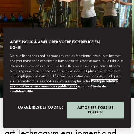
AIDEZ-NOUS À AMÉLIORER VOTRE EXPÉRIENCE EN
LIGNE
Nous utilisons des cookies pour assurer les fonctionnalités du site Internet,
analyser notre trafic et activer la fonctionnalité Réseaux sociaux. La rubrique
SANYA
Paramètres des cookies explique les différents cookies que nous utilisons.
FITNESS
Notre règlement en matière de cookies vous fournit plus d’informations et
vous explique comment modifier vos paramètres des cookies. En cliquant
sur « accepter tous les cookies », vous acceptez notre
Politique relative
aux cookies et aux annonces publicitaires
et notre
Charte de
confidentialité
Set amidst lush greenery, the
PARAMÈTRES DES COOKIES
AUTORISER TOUS LES
COOKIES
fitness center offers state-of-the-
art Technogym equipment and