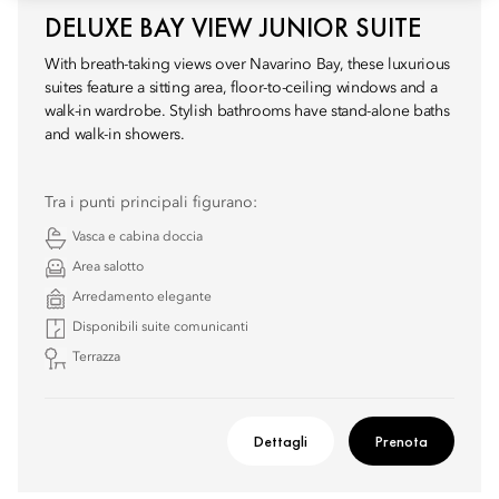
DELUXE BAY VIEW JUNIOR SUITE
With breath-taking views over Navarino Bay, these luxurious
suites feature a sitting area, floor-to-ceiling windows and a
walk-in wardrobe. Stylish bathrooms have stand-alone baths
and walk-in showers.
Tra i punti principali figurano:
Vasca e cabina doccia
Area salotto
Arredamento elegante
Disponibili suite comunicanti
Terrazza
Dettagli
Prenota