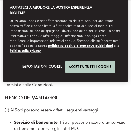
AIUTATECI A MIGLIORE LA VOSTRA ESPERIENZA
DIGITALE
Utilizziamo i cookie per offrire funzionalità del sito web, per analizzare il
VANTAGGI FANS OF M.O.
nostro traffico e per abilitare la funzionalità relativa ai social media. Le
Impostazioni sui cookie spiegano i diversi cookie da noi utilizzati. La nostra
Di seguito si elencano i Vantaggi di cui i Soci possono usufruire.
Informativa sui cookie offre maggiori informazioni e spiega come
modificare le impostazioni relative ai cookie. Facendo clic su “accetta tutti i
Tali Vantaggi possono essere occasionalmente modificati, sostituiti
cookies”, accetti la nostra
politica su cookie e contenuti pubblicitari
e la
o eliminati da MOHG, a sua discrezione, e sono soggetti a
Politica sulla privacy
disponibilità. Alcuni Vantaggi potrebbero non essere disponibili in
tutte le sedi degli Hotel MO. I presenti Vantaggi sono inoltre
IMPOSTAZIONI COOKIE
soggetti ai Termini e Condizioni per il Programma Fans of M.O.,
ACCETTA TUTTI I COOKIE
disponibili su
Fans of M.O. - Termini e Condizioni
. Qualsiasi termine
in maiuscolo utilizzato nel presente documento è definito nei
Termini e nelle Condizioni.
ELENCO DEI VANTAGGI:
(1) Ai Soci possono essere offerti i seguenti vantaggi:
Servizio di benvenuto
. I Soci possono ricevere un servizio
di benvenuto presso gli hotel MO.