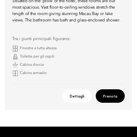
Situated on the ‘prow’ of the hotel, these rooms are our
most spacious. Vast floor-to-ceiling windows stretch the
length of the room giving stunning Macau Bay or lake
views. The bathroom has bath and glass-enclosed shower.
Tra i punti principali figurano:
Finestre a tutta altezza
Toilette per gli ospiti
Cabina doccia
Cabina armadio
Dettagli
Prenota