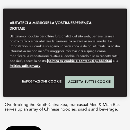
AIUTATECI A MIGLIORE LA VOSTRA ESPERIENZA
DIGITALE
Utilizziamo i cookie per offrire funzionalità del sito web, per analizzare il
nostro traffico e per abilitare la funzionalità relativa ai social media. Le
Impostazioni sui cookie spiegano i diversi cookie da noi utilizzati. La nostra
Informativa sui cookie offre maggiori informazioni e spiega come
modificare le impostazioni relative ai cookie. Facendo clic su “accetta tutti i
cookies”, accetti la nostra
politica su cookie e contenuti pubblicitari
e la
Politica sulla privacy
View All
MEE & MIAN
IMPOSTAZIONI COOKIE
ACCETTA TUTTI I COOKIE
Overlooking the South China Sea, our casual Mee & Mian Bar,
serves up an array of Chinese noodles, snacks and beverage.