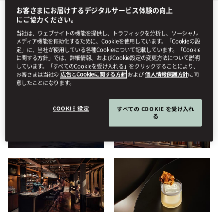
お客さまにお届けするデジタルサービス体験の向上
にご協力ください。
すべて
ダイニング
宿泊プラン
ホテル
ウェルネス
当社は、ウェブサイトの機能を提供し、トラフィックを分析し、ソーシャル
メディア機能を有効化するために、Cookieを使用しています。「Cookieの設
定」に、当社が使用している各種Cookieについて記載しています。「Cookie
に関する方針」では、詳細情報、およびCookie設定の変更方法について説明
表示する
しています。「すべてのCookieを受け入れる」をクリックすることにより、
お客さまは当社の
広告とCookieに関する方針
および
個人情報保護方針
に同
意したことになります。
COOKIE 設定
すべての COOKIE を受け入れ
る