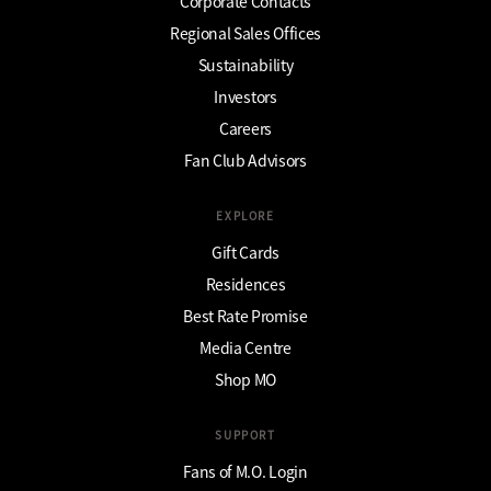
Corporate Contacts
Regional Sales Offices
Sustainability
Investors
Careers
Fan Club Advisors
EXPLORE
Gift Cards
Residences
Best Rate Promise
Media Centre
Shop MO
SUPPORT
Fans of M.O. Login