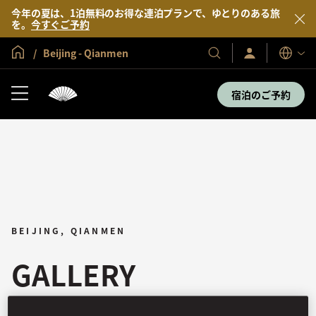
今年の夏は、1泊無料のお得な連泊プランで、ゆとりのある旅
を。
今すぐご予約
グローバル ホーム
Beijing - Qianmen
サ
当
表
イ
示
社
ン
言
の
イ
宿泊のご予約
語
ン
ホ
／
テ
今
す
ル
ぐ
＆
入
会
リ
ゾ
ー
ト
BEIJING, QIANMEN
GALLERY