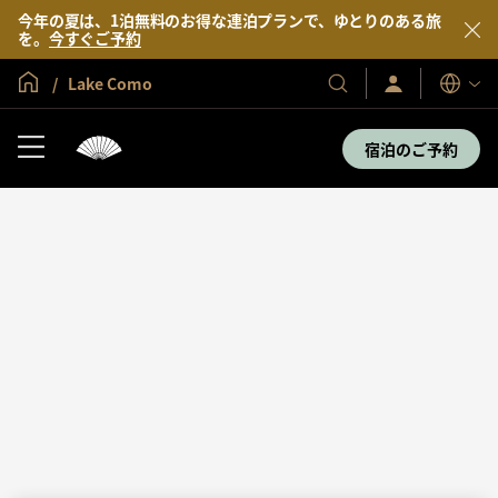
今年の夏は、1泊無料のお得な連泊プランで、ゆとりのある旅
を。
今すぐご予約
グローバル ホーム
Lake Como
サ
当
表
イ
示
社
ン
言
の
イ
宿泊のご予約
語
ン
ホ
／
テ
今
す
ル
ぐ
＆
入
会
リ
ゾ
ー
ト