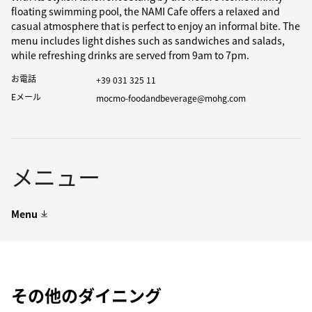
floating swimming pool, the NAMI Cafe offers a relaxed and
casual atmosphere that is perfect to enjoy an informal bite. The
menu includes light dishes such as sandwiches and salads,
while refreshing drinks are served from 9am to 7pm.
お電話
+39 031 325 11
Eメール
mocmo-foodandbeverage@mohg.com
メニュー
Menu
その他のダイニング