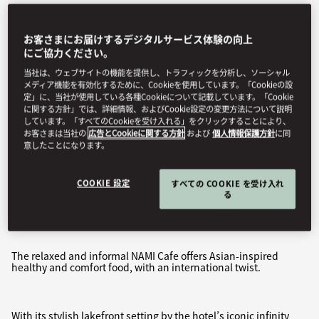
お客さまにお届けするデジタルサービス体験の向上
にご協力ください。
当社は、ウェブサイトの機能を提供し、トラフィックを分析し、ソーシャル
メディア機能を有効化するために、Cookieを使用しています。「Cookieの設
定」に、当社が使用している各種Cookieについて記載しています。「Cookie
に関する方針」では、詳細情報、およびCookie設定の変更方法について説明
しています。「すべてのCookieを受け入れる」をクリックすることにより、
お客さまは当社の
広告とCookieに関する方針
および
個人情報保護方針
に同
意したことになります。
View All
COOKIE 設定
すべての COOKIE を受け入れ
NAMI CAFE
る
The relaxed and informal NAMI Cafe offers Asian-inspired
healthy and comfort food, with an international twist.
With its stylish lakefront setting by the hotel’s iconic infinity