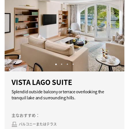
VISTA LAGO SUITE
Splendid outside balcony or terrace overlooking the
tranquil lake and surrounding hills.
主なおすすめ：
バルコニーまたはテラス