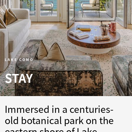
LAKE COMO
STAY
Immersed in a centuries-
old botanical park on the
eastern shore of Lake