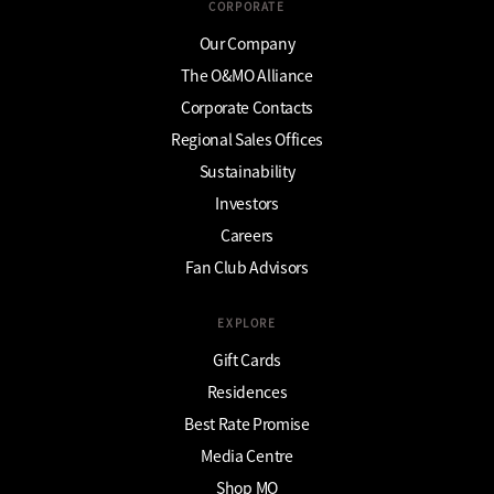
CORPORATE
Our Company
The O&MO Alliance
Corporate Contacts
Regional Sales Offices
Sustainability
Investors
Careers
Fan Club Advisors
EXPLORE
Gift Cards
Residences
Best Rate Promise
Media Centre
Shop MO