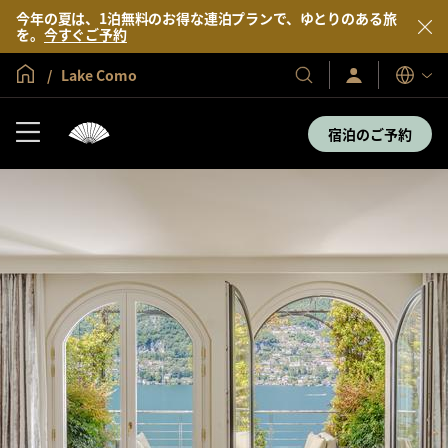
今年の夏は、1泊無料のお得な連泊プランで、ゆとりのある旅
を。
今すぐご予約
グローバル ホーム
Lake Como
サ
当
表
イ
示
社
ン
言
の
イ
宿泊のご予約
語
ン
ホ
／
テ
今
す
ル
ぐ
＆
入
会
リ
ゾ
ー
ト