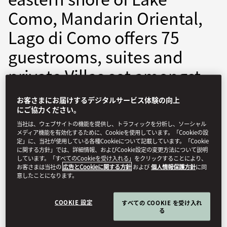
Como, Mandarin Oriental,
Lago di Como offers 75
guestrooms, suites and
private Villas set amongst
nine distinguished
お客さまにお届けするデジタルサービス体験の向上
buildings, allowing for
にご協力ください。
当社は、ウェブサイトの機能を提供し、トラフィックを分析し、ソーシャル
more privacy. Balancing
メディア機能を有効化するために、Cookieを使用しています。「Cookieの設
定」に、当社が使用している各種Cookieについて記載しています。「Cookie
Italian elegance and
に関する方針」では、詳細情報、およびCookie設定の変更方法について説明
しています。「すべてのCookieを受け入れる」をクリックすることにより、
comfort, the rooms are
お客さまは当社の
広告とCookieに関する方針
および
個人情報保護方針
に同
意したことになります。
decorated with classic
COOKIE 設定
すべての COOKIE を受け入れ
materials and feature
る