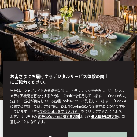
PRAGUE
STAY
お客さまにお届けするデジタルサービス体験の向上
にご協力ください。
当社は、ウェブサイトの機能を提供し、トラフィックを分析し、ソーシャル
メディア機能を有効化するために、Cookieを使用しています。「Cookieの設
定」に、当社が使用している各種Cookieについて記載しています。「Cookie
に関する方針」では、詳細情報、およびCookie設定の変更方法について説明
Offering an enticing blend
しています。「すべてのCookieを受け入れる」をクリックすることにより、
お客さまは当社の
広告とCookieに関する方針
および
個人情報保護方針
に同
of historic character and
意したことになります。
contemporary design, our