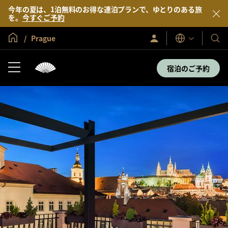
今年の夏は、1泊無料のお得な連泊プランで、ゆとりのある旅
を。
今すぐご予約
グローバル ホーム
Prague
サ
当
表
イ
示
社
ン
言
イ
の
宿泊のご予約
語
ン
ホ
／
テ
今
す
ル
ぐ
＆
入
会
リ
ゾ
ー
ト