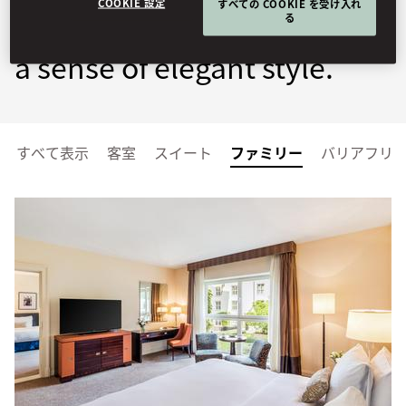
COOKIE 設定
すべての COOKIE を受け入れ
る
99 rooms and suites exude
a sense of elegant style.
すべて表示
客室
スイート
ファミリー
バリアフリ