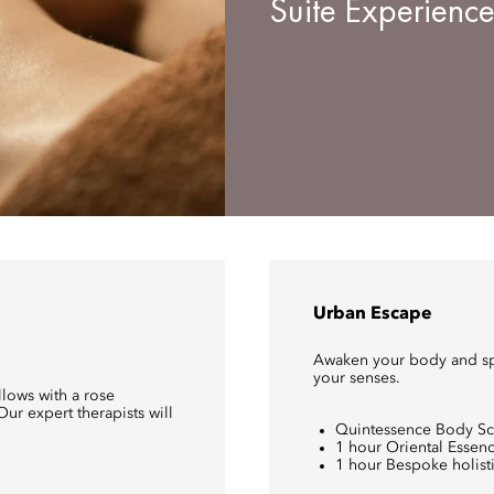
Suite Experience
Urban Escape
Awaken your body and spir
your senses.
lows with a rose
ur expert therapists will
Quintessence Body S
1 hour Oriental Essen
1 hour Bespoke holisti