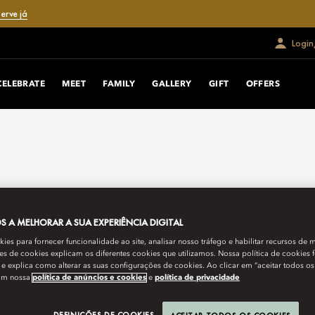
erve já
Login
CELEBRATE
MEET
FAMILY
GALLERY
GIFT
OFFERS
 A MELHORAR A SUA EXPERIÊNCIA DIGITAL
es para fornecer funcionalidade ao site, analisar nosso tráfego e habilitar recursos de m
s de cookies explicam os diferentes cookies que utilizamos. Nossa política de cookies 
e explica como alterar as suas configurações de cookies. Ao clicar em “aceitar todos os
om nossa
política de anúncios e cookies
e
política de privacidade