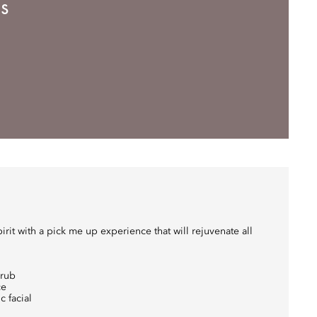
s
it with a pick me up experience that will rejuvenate all
crub
ce
c facial