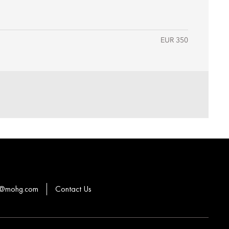
EUR 350
ns@mohg.com
Contact Us