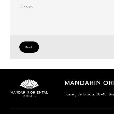
3 hours
Book
MANDARIN OR
Passeig de Gràcia, 38-40, Ba