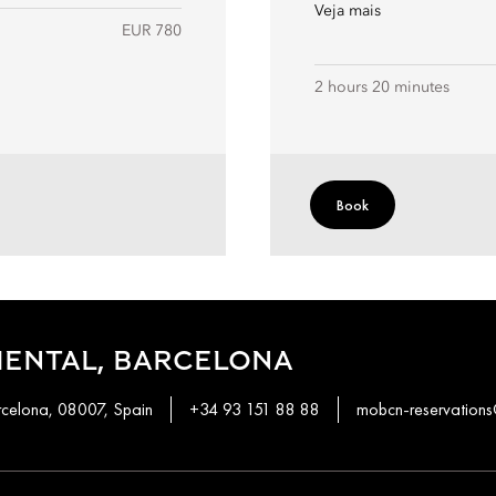
Veja mais
EUR 780
2 hours 20 minutes
Book
IENTAL, BARCELONA
rcelona, 08007, Spain
+34 93 151 88 88
mobcn-reservatio