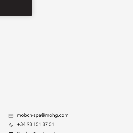
mobcn-spa@mohg.com
+34 93 151 87 51