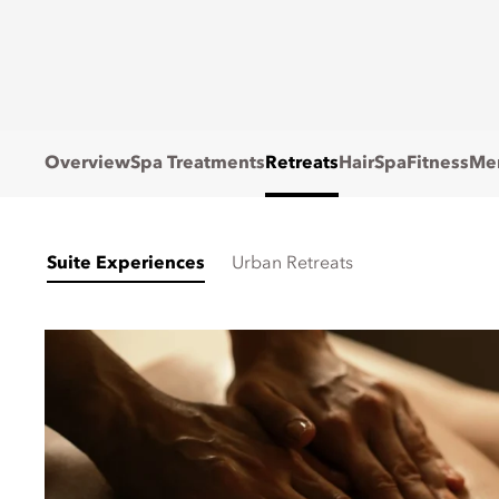
Overview
Spa Treatments
Retreats
HairSpa
Fitness
Me
Suite Experiences
Urban Retreats