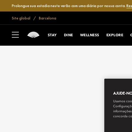
Prolongue sua estadia neste verão com uma diária por nossa conta.
Res
Site global
Barcelona
STAY
DINE
WELLNESS
EXPLORE
AJUDE-NOS
Usamos cooki
Configuraçõe
informações 
concorda c