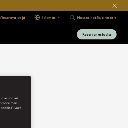
/Inscreva-se já
Idiomas
Nossos hotéis e resorts
Reservar estadia
ídias sociais.
fornece mais
 cookies”, você