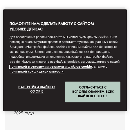
ПОМОГИТЕ НАМ СДЕЛАТЬ РАБОТУ С САЙТОМ
УДОБНЕЕ ДЛЯ ВАС
НАГРАДЫ
Для обеспечения работы веб-сайта мы используем файлы cookie. С их
помощью анализируется трафик и работают функции социальных сетей.
Отель Mandarin Oriental, Hong Kong был удостоен
В разделе «Настройки файлов cookie» описаны файлы cookie, которые
следующих престижных наград: «Лучший отель в
мы используем. В политике в отношении файлов cookie приведена
подробная информация и пояснения, как изменять настройки файлов
Гонконге и Макао» по версии премии «Выбор
cookie. Нажимая «принять все файлы cookie», вы соглашаетесь с нашей
читателей 2025» журнала Conde Nast Traveller, один
политикой в отношении рекламы и файлов cookie
, а также с
ключ гида «Мишлен», «100 лучших отелей в
политикой конфиденциальности
Азиатско-Тихоокеанском регионе» по версии
издания Tatler, «Знаковая достопримечательность
НАСТРОЙКИ ФАЙЛОВ
СОГЛАСИТЬСЯ С
набережной Гонконга» по версии издания Robb
COOKIE
ИСПОЛЬЗОВАНИЕМ ВСЕХ
Report Hong Kong — Best of the Best (Лучшие из
ФАЙЛОВ COOKIE
лучших), а также 41-я позиция в списке The World’s
50 Best Hotels 2025 (50 лучших отелей мира в
2025 году).