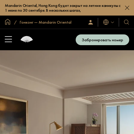
Mandarin Oriental, Hong Kong будет закрыт на летние каникулы с
1 июня по 30 сентября. В нескольких шагах,
Главная
Гонконг — Mandarin Oriental
Языки
Войти/
Наши
зарегистрироваться
отел
и
Забронировать номер
куро