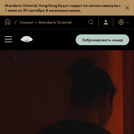
Mandarin Oriental, Hong Kong будет закрыт на летние каникулы с
1 июня по 30 сентября. В нескольких шагах,
Главная
Гонконг — Mandarin Oriental
Языки
Наши
Войти/
зарегистрироват
отели
и
Забронировать номер
курорты