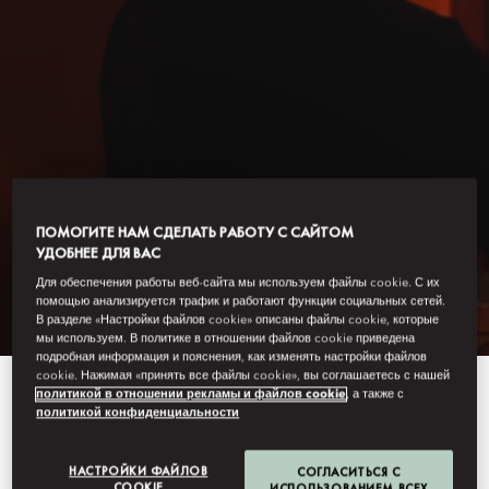
HONG KONG - MANDARIN ORIENTAL
ПОМОГИТЕ НАМ СДЕЛАТЬ РАБОТУ С САЙТОМ
УДОБНЕЕ ДЛЯ ВАС
WELLNESS
Для обеспечения работы веб-сайта мы используем файлы cookie. С их
помощью анализируется трафик и работают функции социальных сетей.
В разделе «Настройки файлов cookie» описаны файлы cookie, которые
мы используем. В политике в отношении файлов cookie приведена
подробная информация и пояснения, как изменять настройки файлов
cookie. Нажимая «принять все файлы cookie», вы соглашаетесь с нашей
As Mandarin Oriental, Hong
политикой в отношении рекламы и файлов cookie
, а также с
политикой конфиденциальности
Kong embarks on the next phase
of its transformation during a
НАСТРОЙКИ ФАЙЛОВ
СОГЛАСИТЬСЯ С
COOKIE
ИСПОЛЬЗОВАНИЕМ ВСЕХ