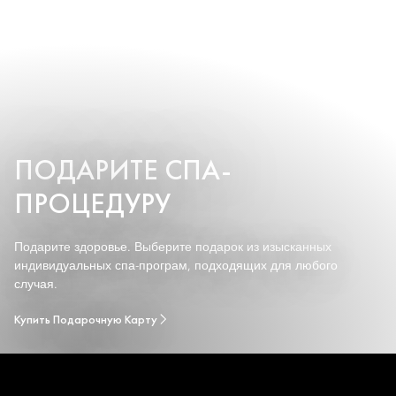
ПОДАРИТЕ СПА-
ПРОЦЕДУРУ
Подарите здоровье. Выберите подарок из изысканных
индивидуальных спа-програм, подходящих для любого
случая.
Купить Подарочную Карту