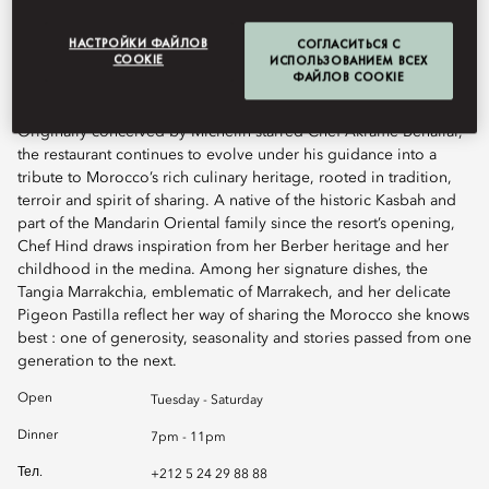
НАСТРОЙКИ ФАЙЛОВ
СОГЛАСИТЬСЯ С
Book Table
COOKIE
ИСПОЛЬЗОВАНИЕМ ВСЕХ
ФАЙЛОВ COOKIE
Originally conceived by Michelin-starred Chef Akrame Benallal,
the restaurant continues to evolve under his guidance into a
tribute to Morocco’s rich culinary heritage, rooted in tradition,
terroir and spirit of sharing. A native of the historic Kasbah and
part of the Mandarin Oriental family since the resort’s opening,
Chef Hind draws inspiration from her Berber heritage and her
childhood in the medina. Among her signature dishes, the
Tangia Marrakchia, emblematic of Marrakech, and her delicate
Pigeon Pastilla reflect her way of sharing the Morocco she knows
best : one of generosity, seasonality and stories passed from one
generation to the next.
Open
Tuesday - Saturday
Dinner
7pm - 11pm
Тел.
+212 5 24 29 88 88