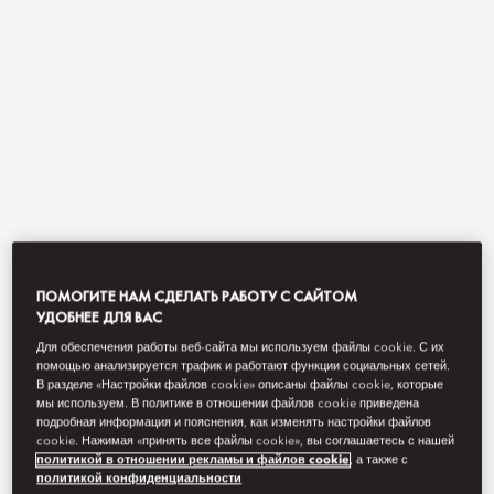
View All
ПОМОГИТЕ НАМ СДЕЛАТЬ РАБОТУ С САЙТОМ
SHIRVAN
УДОБНЕЕ ДЛЯ ВАС
Для обеспечения работы веб-сайта мы используем файлы cookie. С их
помощью анализируется трафик и работают функции социальных сетей.
В разделе «Настройки файлов cookie» описаны файлы cookie, которые
Overlooking the serene gardens of Mandarin Oriental,
мы используем. В политике в отношении файлов cookie приведена
Marrakech, Shirvan celebrates the authentic soul of Moroccan
подробная информация и пояснения, как изменять настройки файлов
cuisine through the refined and heartfelt creations of Chef Hind
cookie. Нажимая «принять все файлы cookie», вы соглашаетесь с нашей
Nebgane.
политикой в отношении рекламы и файлов cookie
, а также с
политикой конфиденциальности