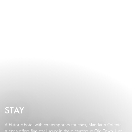
STAY
A historic hotel with contemporary touches, Mandarin Oriental,
Vienna offers five-star luxury in the picturesque Old Town, just