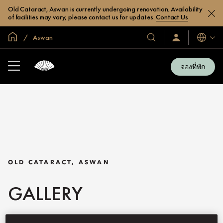
Old Cataract, Aswan is currently undergoing renovation. Availability
of facilities may vary; please contact us for updates.
Contact Us
หน้าหลักทั่วโลก
Aswan
โรงแรม
ลงชื่อ
ภาษา
เข้า
และ
ใช้
รีสอร์ท
/
จองที่พัก
สมัคร
ของ
เข้า
เรา
ร่วม
เลย
OLD CATARACT, ASWAN
GALLERY