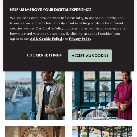
HELP US IMPROVE YOUR DIGITAL EXPERIENCE
ทั้งหมด
ห้องอาหาร
สำรวจ
โรงแรม
Facilities
ห้
We use cookies to provide website functionality, to analyse our traffic, and
to enable social media functionality. Cookie Settings explains the different
cookies we use. Our Cookie Policy provides more information and explains
how to amend your cookie settings. By clicking ‘accept all cookies’, you
มุมมอง
agree to our
Ad & Cookie Policy
and
Privacy Policy
COOKIES SETTINGS
ACCEPT ALL COOKIES