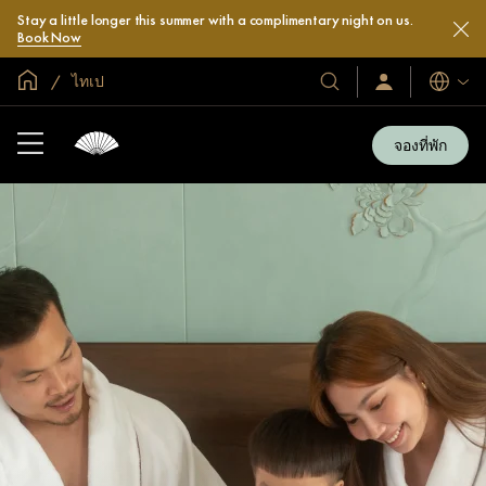
Stay a little longer this summer with a complimentary night on us.
Book Now
หน้าหลักทั่วโลก
ไทเป
โรงแรม
ลงชื่อ
ภาษา
เข้า
และ
ใช้
รีสอร์ท
/
จองที่พัก
สมัคร
ของ
เข้า
เรา
ร่วม
เลย