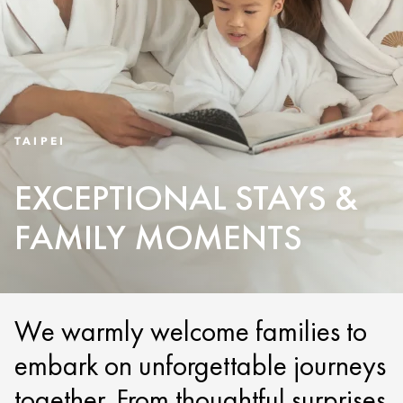
TAIPEI
EXCEPTIONAL STAYS &
FAMILY MOMENTS
We warmly welcome families to
embark on unforgettable journeys
together. From thoughtful surprises