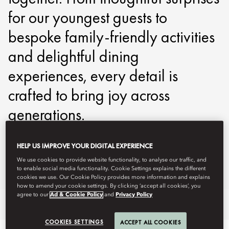
for our youngest guests to
bespoke family-friendly activities
and delightful dining
experiences, every detail is
crafted to bring joy across
generations.
motpe-reservations@mohg.com
HELP US IMPROVE YOUR DIGITAL EXPERIENCE
+886 2 2715 6888
We use cookies to provide website functionality, to analyse our traffic, and
to enable social media functionality. Cookie Settings explains the different
Ask Away
cookies we use. Our Cookie Policy provides more information and explains
how to amend your cookie settings. By clicking ‘accept all cookies’, you
agree to our
Ad & Cookie Policy
and
Privacy Policy
Stay
Dine
Experiences
Offers
COOKIES SETTINGS
ACCEPT ALL COOKIES