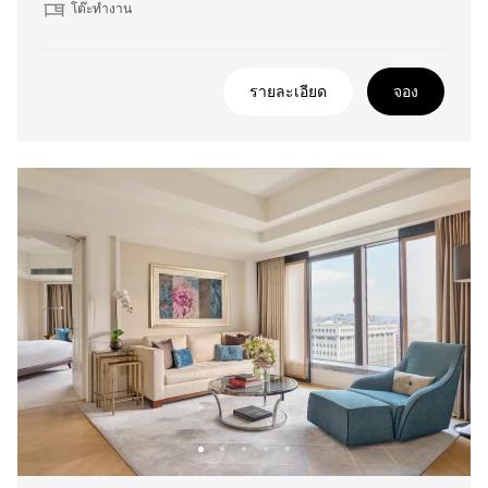
โต๊ะทำงาน
รายละเอียด
จอง