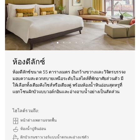
ห้องดีลักซ์
ห้องดีลักซ์ขนาด 55 ตารางเมตร อันกว้างขวางและวิจิตรบรรจง
มอบความสะดวกสบายเหนือระดับในสไตล์ที่พักอาศัยส่วนตัว มี
ให้เลือกทั้งเตียงคิงไซส์หรือเตียงคู่ พร้อมห้องน้ำหินอ่อนสุดหรูที่
แยกโซนฝักบัวแบบวอล์กอินและอ่างอาบน้ำอย่างเป็นสัดส่วน
ไฮไลต์รวมถึง:
หน้าต่างเพดานจรดพื้น
ห้องน้ำปูหินอ่อน
ฝักบัวเรนชาวเวอร์แบบน้ำตกและอ่างแช่ตัว