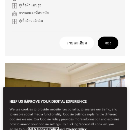
ตู้เสื้อผ้าแบบสูง
การตกแต่งที่ทันสมัย
ตู้เสื้อผ้าวอล์กอิน
รายละเอียด
จอง
HELP US IMPROVE YOUR DIGITAL EXPERIENCE
We use cookies to provide website functionality, to analyse our traffic, and
to enable social media functionality. Cookie Settings explains the different
cookies we use. Our Cookie Policy provides more information and explains
how to amend your cookie settings. By clicking ‘accept all cookies’, you
agree to our
Ad & Cookie Policy
and
Privacy Policy