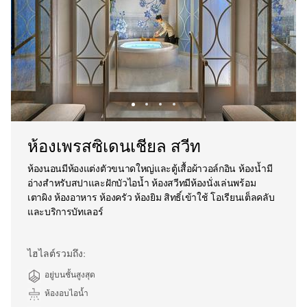
ห้องเพรสซิเดนเชียล สวีท
ห้องนอนมีห้องแต่งตัวขนาดใหญ่และตู้เสื้อผ้าวอล์กอิน ห้องน้ำมี
อ่างสำหรับสปาและฝักบัวไอน้ำ ห้องสวีทมีห้องนั่งเล่นพร้อม
เตาผิง ห้องอาหาร ห้องครัว ห้องยิม สิทธิ์เข้าใช้ โอเรียนเต็ลคลับ
และบริการบัทเลอร์
ไฮไลต์รวมถึง:
อยู่บนชั้นสูงสุด
ห้องอบไอน้ำ