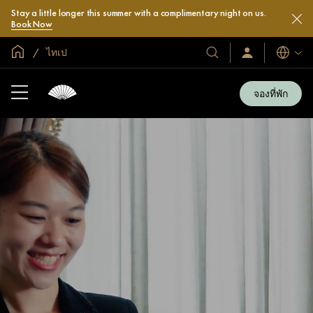
Stay a little longer this summer with a complimentary night on us.
Book Now
หน้าหลักทั่วโลก
ไทเป
โรงแรม
ลงชื่อ
ภาษา
เข้า
และ
ใช้
รีสอร์ท
/
จองที่พัก
สมัคร
ของ
เข้า
เรา
ร่วม
เลย