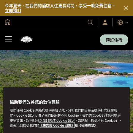
今年夏天，在我們的酒店入住更長時間，享受一晚免費住宿。
立即預訂
全球首頁
登
我
語
入/
們
言
立
的
即
預訂住宿
加
酒
入
店
及
度
假
村
協助我們改善您的數位體驗
我們使用 Cookie 來為您提供網站功能、分析我們的流量及提供社交媒體功
能。Cookie 設定反映了我們使用的不同 Cookie。我們的 Cookie 政策可提供
更多資訊，說明您可以如何修改 Cookie 設定。如點擊「接受所有 Cookie」，
即表示您接受我們的
《廣告與 Cookie 政策》
和
《私隱條款》