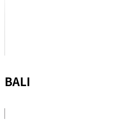
LOPUD,
CROATIA
LOPUD
1483
See Inside
BALI
8+1
BEDROOMS