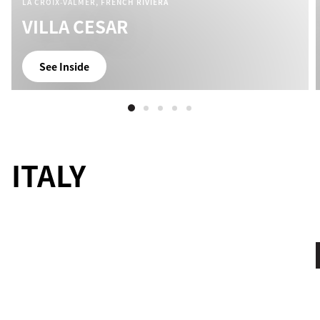
LA CROIX‑VALMER, FRENCH RIVIERA
VILLA CESAR
See Inside
ITALY