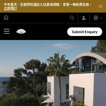
今年夏天，在我們的酒店入住更長時間，享受一晚免費住宿。
立即預訂
全球首頁
登
我
語
入/
們
言
立
的
即
Submit Enquiry
加
酒
入
店
及
度
假
村