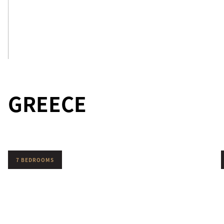
MATEU
See Inside
GREECE
7 BEDROOMS