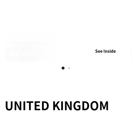
CHIANG RAI, THAILAND
TATVANI
See Inside
UNITED KINGDOM