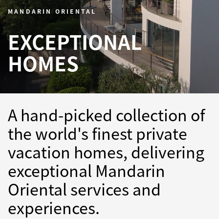
MANDARIN ORIENTAL
EXCEPTIONAL
HOMES
A hand-picked collection of
the world's finest private
vacation homes, delivering
exceptional Mandarin
Oriental services and
experiences.