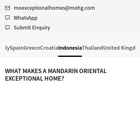
moexceptionalhomes@mohg.com
WhatsApp
Submit Enquiry
Italy
Spain
Greece
Croatia
Indonesia
Thailand
United Kingd
WHAT MAKES A MANDARIN ORIENTAL
EXCEPTIONAL HOME?