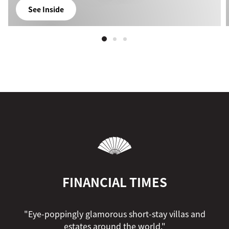
See Inside
FINANCIAL TIMES
"Eye-poppingly glamorous short-stay villas and
estates around the world."