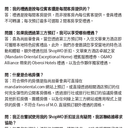
問：我的禮遇是按每位賓客還是每間客房提供的？
答：禮遇是按每間客房提供，而非按客房內每位賓客提供。會員禮遇
不可轉讓；每次預訂最多可選取 2 間客房享受禮遇。
問題：如果我透過第三方預訂，我可以享受哪些禮遇？
答：貴為尚扇薈會員，當您透過第三方預訂時，入住文華東方酒店即
可獲贈本地特色迎賓禮品。此外，我們亦會邀請您享受當地的特色活
動和體驗。額外禮遇包括 ShopMO 折扣、文華東方酒店卓越之家
(Mandarin Oriental Exceptional Home) 禮賓服務禮券、O&MO
Alliance 帶來的 Oberoi Hotels 禮遇，以及合作夥伴獨家禮遇。
問：什麼是合格房價？
答：符合條件的房價是指尚扇薈會員可直接在
mandarinoriental.com 網站上預訂，或直接透過相關酒店預訂的任
何完全彈性的公開客房價格。透過旅行社或旅行社預訂的協議房價或
其他折扣房價、團體房價、以及任何線上第三方網站或應用程式上提
供的房價，不符合 Fans of M.O. 直接預訂額外禮遇的資格。
問：我正在嘗試使用我的 ShopMO 折扣並且有疑問，我該聯絡誰尋求
協助？