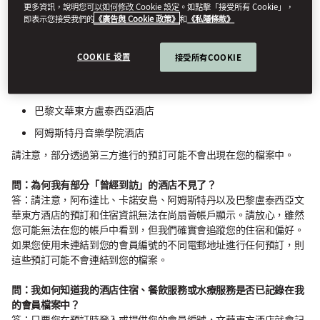
更多資訊，說明您可以如何修改 Cookie 設定。如點擊「接受所有 Cookie」，
即表示您接受我們的
《廣告與 Cookie 政策》
和
《私隱條款》
問：我的檔案上會看到哪些預訂資訊？
答：住宿預訂（以下酒店的預訂除外）將顯示在您的檔案中：
COOKIE 设置
接受所有COOKIE
高雄文華東方酒店
文華東方阿聯酋皇宮酒店
巴黎文華東方盧泰西亞酒店
阿姆斯特丹音樂學院酒店
請注意，部分透過第三方進行的預訂可能不會出現在您的檔案中。
問：為何我有部分「曾經到訪」的酒店不見了？
答：請注意，阿布達比、卡諾安島、阿姆斯特丹以及巴黎盧泰西亞文
華東方酒店的預訂和住宿資訊無法在尚扇薈帳戶顯示。請放心，雖然
您可能無法在您的帳戶中看到，但我們確實會追蹤您的住宿和偏好。
如果您使用未連結到您的會員編號的不同電郵地址進行任何預訂，則
這些預訂可能不會連結到您的檔案。
問：我如何知道我的酒店住宿、餐飲服務或水療服務是否已記錄在我
的會員檔案中？
答：只要您在預訂時登入或提供您的會員編號，文華東方酒店就會記