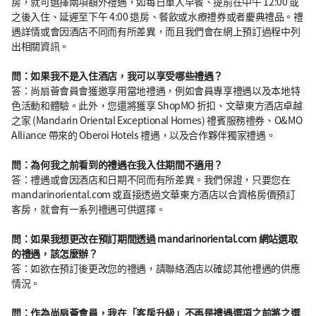
房，就可選擇兩項額外禮遇，如每日單人早餐、提前在中午 12:00 或
之後入住、延遲至下午 4:00 退房、餐飲或水療禮券或者慶典禮品。禮
遇詳情或會因酒店不同而有所差異，而且我們會在網上預訂過程中列
出相關資訊。
問：如果我不是入住酒店，我可以享受哪些禮遇？
答：尚扇薈會員會獲邀享用當地禮遇，例如會員專享禮遇以及本地特
色活動和體驗。此外，您還將獲享 ShopMO 折扣、文華東方酒店卓越
之家 (Mandarin Oriental Exceptional Homes) 禮賓服務禮券、O&MO
Alliance 帶來的 Oberoi Hotels 禮遇，以及合作夥伴獨家禮遇。
問：為何我之前看到的禮遇在我入住期間不適用？
答：禮遇或會因酒店和日期不同而有所差異。我們保證，只要您在
mandarinoriental.com 或直接透過文華東方酒店以合資格房價預訂
客房，就會有一系列禮遇可供選擇。
問：如果我想更改在預訂期間透過 mandarinoriental.com 網站選取
的禮遇，該怎麼辦？
答：如欲在預訂後更改您的禮遇，請聯絡酒店以確認其他禮遇的供應
情況。
問：作為尚扇薈會員，我在「客房升級」不再是禮遇選項之前將之選