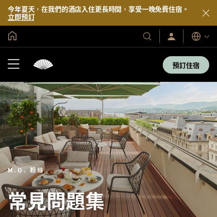
今年夏天，在我們的酒店入住更長時間，享受一晚免費住宿。
立即預訂
全球首頁
登
我
語
入/
們
言
立
的
即
預訂住宿
加
酒
入
店
及
度
假
村
M.O. 粉絲
常見問題集