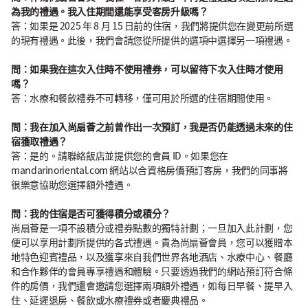
為我的禮遇。我入住期間還能享受客房升級嗎？
答：如果是 2025 年 8 月 15 日前的住宿，我們將提供您在變更前所選
的現有禮遇。此後，我們會請您從所提供的選項中選擇另一項禮遇。
問：如果我在這次入住時不使用禮券，可以留待下次入住時才使用
嗎？
答：水療和餐飲禮券不可轉移，僅可用於所選的住宿期間使用。
問：我在加入尚扇薈之前曾作出一次預訂，我是否仍能透過未來的住
宿獲取禮遇？
答：是的。請聯絡飯店並提供您的會員 ID。如果您在
mandarinoriental.com 網站以合資格房價預訂客房，我們的同事將
很樂意協助您選擇額外禮遇。
問：我的住宿是否可獲得積分或積分？
尚扇薈是一項不設積分或禮券點數的獨特計劃；一旦加入此計劃，您
便可以享用計劃所提供的各式禮遇。貴為尚扇薈會員，您可以獲贈本
地特色迎賓禮品，以及獲享來自我們世界各地酒店、水療中心、餐廳
和合作夥伴的會員專享禮遇和體驗。只要透過我們的網站預訂符合條
件的房價，我們還會邀請您選擇兩項額外禮遇，如每日早餐、提早入
住、延遲退房、餐飲或水療禮券或者慶典禮品。