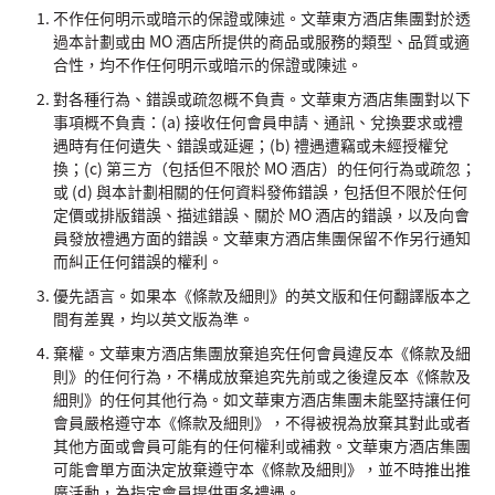
不作任何明示或暗示的保證或陳述。文華東方酒店集團對於透
過本計劃或由 MO 酒店所提供的商品或服務的類型、品質或適
合性，均不作任何明示或暗示的保證或陳述。
對各種行為、錯誤或疏忽概不負責。文華東方酒店集團對以下
事項概不負責：(a) 接收任何會員申請、通訊、兌換要求或禮
遇時有任何遺失、錯誤或延遲；(b) 禮遇遭竊或未經授權兌
換；(c) 第三方（包括但不限於 MO 酒店）的任何行為或疏忽；
或 (d) 與本計劃相關的任何資料發佈錯誤，包括但不限於任何
定價或排版錯誤、描述錯誤、關於 MO 酒店的錯誤，以及向會
員發放禮遇方面的錯誤。文華東方酒店集團保留不作另行通知
而糾正任何錯誤的權利。
優先語言。如果本《條款及細則》的英文版和任何翻譯版本之
間有差異，均以英文版為準。
棄權。文華東方酒店集團放棄追究任何會員違反本《條款及細
則》的任何行為，不構成放棄追究先前或之後違反本《條款及
細則》的任何其他行為。如文華東方酒店集團未能堅持讓任何
會員嚴格遵守本《條款及細則》，不得被視為放棄其對此或者
其他方面或會員可能有的任何權利或補救。文華東方酒店集團
可能會單方面決定放棄遵守本《條款及細則》，並不時推出推
廣活動，為指定會員提供更多禮遇。