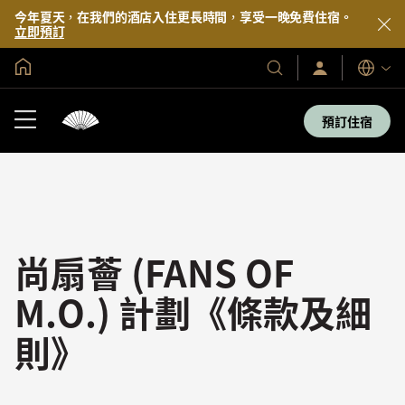
今年夏天，在我們的酒店入住更長時間，享受一晚免費住宿。
立即預訂
全球首頁
登
我
語
入/
們
言
立
的
即
預訂住宿
加
酒
入
店
及
度
假
村
尚扇薈 (FANS OF
M.O.) 計劃《條款及細
則》