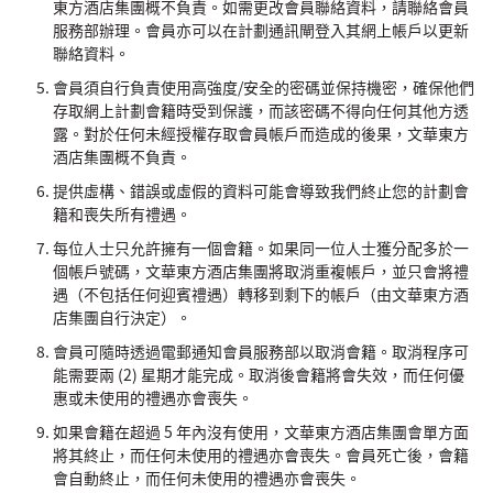
東方酒店集團概不負責。如需更改會員聯絡資料，請聯絡會員
服務部辦理。會員亦可以在計劃通訊閘登入其網上帳戶以更新
聯絡資料。
會員須自行負責使用高強度/安全的密碼並保持機密，確保他們
存取網上計劃會籍時受到保護，而該密碼不得向任何其他方透
露。對於任何未經授權存取會員帳戶而造成的後果，文華東方
酒店集團概不負責。
提供虛構、錯誤或虛假的資料可能會導致我們終止您的計劃會
籍和喪失所有禮遇。
每位人士只允許擁有一個會籍。如果同一位人士獲分配多於一
個帳戶號碼，文華東方酒店集團將取消重複帳戶，並只會將禮
遇（不包括任何迎賓禮遇）轉移到剩下的帳戶（由文華東方酒
店集團自行決定）。
會員可隨時透過電郵通知會員服務部以取消會籍。取消程序可
能需要兩 (2) 星期才能完成。取消後會籍將會失效，而任何優
惠或未使用的禮遇亦會喪失。
如果會籍在超過 5 年內沒有使用，文華東方酒店集團會單方面
將其終止，而任何未使用的禮遇亦會喪失。會員死亡後，會籍
會自動終止，而任何未使用的禮遇亦會喪失。