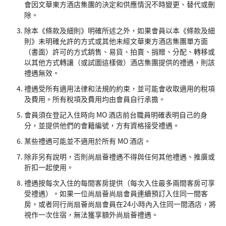
會因文華東方酒店集團的決定和供應情況不時變更、替代或刪
除。
除本《條款及細則》明確所述之外，如果會員以本《條款及細
則》未明確允許的方式或其他未經文華東方酒店集團單方面
（書面）許可的方式銷售、易貨、拍賣、捐贈、分配、轉移或
以其他方式轉讓（或試圖這樣做）酒店集團提供的禮遇，則該
禮遇無效。
禮遇受所有適用法律和法規的約束，並可能會收取適用的稅項
及費用。所有稅項及費用均由會員自行承擔。
會員須在登記入住時向 MO 酒店前台職員明確表明自己的身
分，並提供他們的會籍編號，方有資格接受禮遇。
某些禮遇可能並不適用於所有 MO 酒店。
除非另有說明，否則尚扇薈禮遇不得與任何其他禮遇、推廣或
折扣一起使用。
禮遇按每次入住的每間客房提供（每次入住最多兩間客房可享
受禮遇）。如果一位尚扇薈尚扇會員連續預訂入住同一間客
房，或者同行尚扇薈尚扇會員在24小時內入住同一間酒店，將
視作一次住宿，無法獲享額外尚扇薈禮遇。