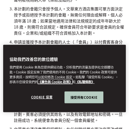
本計劃的會籍只會授予個人。文華東方酒店集團可單方面決定
授予或拒絕授予本計劃的會籍，無需任何理由或解釋。個人必
須年滿 18 歲；如果當地適用法律和法規規定的成年年齡大於
18 歲，則需符合該規定。確保會員符合年齡要求是會員的全權
責任。企業和/或組織不符合資格加入本計劃。
申請並獲授予本計劃會籍的人士（「會員」）以付費賓客身分
入住 MO 酒店時，即符合資格享受計劃禮遇，以及僅限會員使
用的專屬設施和禮遇（統稱為「禮遇」）。所有會員確認並同
協助我們改善您的數位體驗
意，他們必須滿足上述規定的年齡要求，方能合法地享有本計
劃會籍中的禮遇。
我們使用 Cookie 來為您提供網站功能、分析我們的流量及提供社交媒體功
能。Cookie 設定反映了我們使用的不同 Cookie。我們的 Cookie 政策可提供
本計劃的會籍為免費，無現金價值，也不能獲得佣金。申請本
更多資訊，說明您可以如何修改 Cookie 設定。如點擊「接受所有 Cookie」，
計劃的會籍不需要購買任何東西。
即表示您接受我們的
《廣告與 Cookie 政策》
和
《私隱條款》
賓客可在網上註冊加入本計劃，請瀏覽
www.mandarinoriental.com/fans-of-
COOKIE 设置
接受所有COOKIE
mo/registration
（「計劃通訊閘」）。當會員註冊和/或加入
本計劃，即代表同意遵守本《條款及細則》。如要註冊加入本
計劃，賓客必須提供其姓名，以及有效電郵地址和密碼。一旦
註冊成功，系統便會為會員分配一個會員編號。