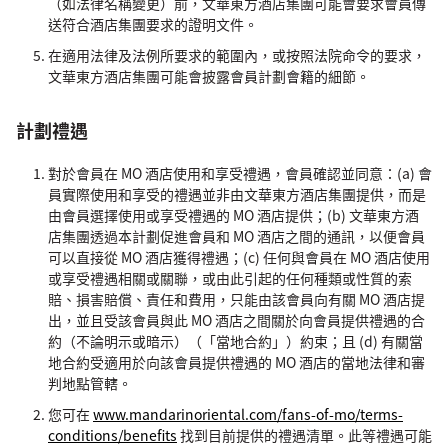
（如法律名稱變更）前，文華東方酒店集團可能會要求會員傳
送符合酒店集團要求的證明文件。
在適用法律及法例所要求的範圍內，或按照法院命令的要求，
文華東方酒店集團可能會披露會員計劃會籍的細節。
計劃禮遇
對於會員在 MO 酒店使用和享受禮遇，會員確認並同意：(a) 會
員實際使用和享受的禮遇並非由文華東方酒店集團提供，而是
由會員選擇使用或享受禮遇的 MO 酒店提供；(b) 文華東方酒
店集團透過本計劃促進會員和 MO 酒店之間的通訊，以便會員
可以直接從 MO 酒店獲得禮遇；(c) 任何與會員在 MO 酒店使用
或享受禮遇相關或關聯，或由此引起的任何種類或性質的索
賠、損害賠償、責任和費用，只能由該會員向有關 MO 酒店提
出，並且受該會員與此 MO 酒店之間關於向會員提供禮遇的合
約（不論明示或暗示）（「當地合約」）約束；且 (d) 有關當
地合約受適用於向該會員提供禮遇的 MO 酒店的當地法律和審
判地點管轄。
您可在
www.mandarinoriental.com/fans-of-mo/terms-
conditions/benefits
找到目前提供的禮遇清單。此等禮遇可能