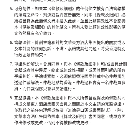
可分割性。如果本《條款及細則》的任何條文被有合法管轄權
的法院之命令、判決或裁判宣告無效，則本《條款及細則》必
須被詮釋為此類條文尚未插入此處，並且此類無效性不會影響
本《條款及細則》的其他條文。所有未受此類無效性影響的條
文依然具有充分效力。
管轄法律。計劃會籍和針對文華東方酒店集團提出的關於或涉
及本計劃的任何投訴、不滿、索賠或其他問題，將受香港特別
行政區法律約束。
爭議糾紛解決。會員同意，與本《條款及細則》和/或會員計劃
會籍或者其中違反、終止或無效性相關，或因其而引起的所有
爭議糾紛、爭論或索賠，必須依照香港國際仲裁中心仲裁規則
透過仲裁解決。仲裁地點為香港。仲裁過程會有一名仲裁員參
與，而仲裁程序只會以英語進行。
完整協議。本《條款及細則》與本文所包含或提及的條款共同
構成文華東方酒店集團與會員之間關於本文主題的完整協議，
並取代之前任何理解或協議（無論是口頭或書面形式），除非
文華東方酒店集團依照本《條款及細則》書面同意，或單方面
作出修改或更改，否則不得被修改或更改。