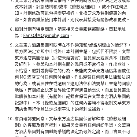
文華東方酒店集團保留權利，在任何時候單方面決定更改或修
改本計劃、計劃結構和/或本《條款及細則》，或不作任何通
知。計劃修改可能包括變更禮遇、兌換要求及特別優惠的內
容。如會員繼續使用本計劃，則代表其接受有關修改和更改。
如對計劃有特定問題，請直接與會員服務部聯絡，電郵地址
為：
FansOfMO@mohg.com
。
文華東方酒店集團可隨時在不作通知和/或說明理由的情況下，
單方面決定立即中止或終止本計劃會籍，包括但不限於，文華
東方酒店集團懷疑（即使未經證實）會員違反或違背本《條款
及細則》、參與和本計劃有關的濫用或不當行為、作出欺詐、
不恰當、敵對或侮辱性的行為、未能向文華東方酒店集團或任
何 MO 酒店支付任何應付金額、作出違背任何適用法律和法規
的行為，或者居住在或遷居至適用法律和法規禁止會籍的國家/
地區。有關終止決定會導致任何禮遇自動喪失，而且會員無法
繼續參加本計劃（有關終止記錄會保留在文華東方酒店集團的
記錄中）。本《條款及細則》的任何內容均不得限制文華東方
酒店集團行使其法定或衡平法上的權利或補救。
會員確認並同意，文華東方酒店集團保留解釋本《條款及細
則》的專屬及獨有權利。如果與會員有任何糾紛爭議，文華東
方酒店集團對有關糾紛爭議的決定為最終定論，而且會員不可