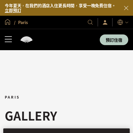
今年夏天，在我們的酒店入住更長時間，享受一晚免費住宿。
立即預訂
全球首頁
Paris
登
我
語
入/
們
言
立
的
即
預訂住宿
加
酒
入
店
及
度
假
村
PARIS
GALLERY