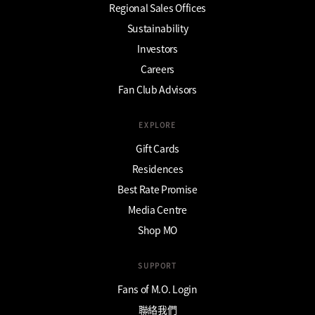
Regional Sales Offices
Sustainability
Investors
Careers
Fan Club Advisors
EXPLORE
Gift Cards
Residences
Best Rate Promise
Media Centre
Shop MO
SUPPORT
Fans of M.O. Login
聯絡我們