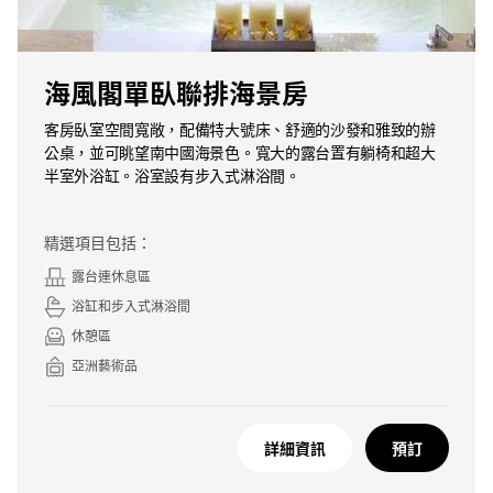
海風閣單臥聯排海景房
客房臥室空間寬敞，配備特大號床、舒適的沙發和雅致的辦
公桌，並可眺望南中國海景色。寬大的露台置有躺椅和超大
半室外浴缸。浴室設有步入式淋浴間。
精選項目包括：
露台連休息區
浴缸和步入式淋浴間
休憩區
亞洲藝術品
詳細資訊
預訂