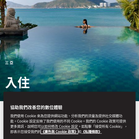
三亞
入住
協助我們改善您的數位體驗
酒店客房、套房及別墅空間寬
我們使用 Cookie 來為您提供網站功能、分析我們的流量及提供社交媒體功
能。Cookie 設定反映了我們使用的不同 Cookie。我們的 Cookie 政策可提供
敞，佈置典雅美觀，揉合了當
更多資訊，說明您可以如何修改 Cookie 設定。如點擊「接受所有 Cookie」，
即表示您接受我們的
《廣告與 Cookie 政策》
和
《私隱條款》
代裝潢和民族特色，別具一