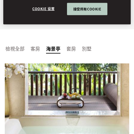
格。
COOKIE 设置
接受所有COOKIE
檢視全部
客房
海景亭
套房
別墅