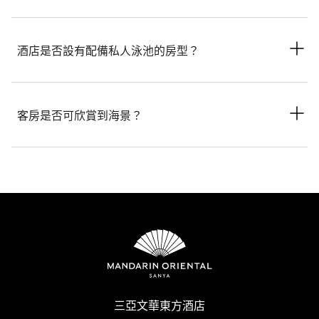
我們的客房設有私人戶外空間，如露台或陽台。
酒店是否設有配備私人泳池的房型？
其中，觀海軒尊貴海景房及攬海居至尊海景套房等房型皆配備寬
敞露台；部分房型則設有直通客廳的私人陽台。
是的。我們的多款精選房型均設有私人泳池，包括泳池觀海閣單
臥池畔聯排別墅和嬉水聞濤閣。此外，觀海兩居室別墅和南海兩
客房是否可欣賞到海景？
居室別墅等別墅房型亦擁有專屬的私人泳池。
您可在預訂時提出您對私人泳池房型的偏好，我們將視實際空房
我們的觀海軒尊貴海景房、攬海居至尊海景套房及多款精選房型
情況為您妥善安排。
皆設有露台，能讓您遠眺南海的遼闊視野。
您可在預訂時提出對海景房型的需求，我們將視實際空房情況為
您妥善安排。
三亞文華東方酒店