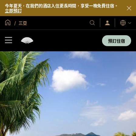
今年夏天，在我們的酒店入住更長時間，享受一晚免費住宿。
立即預訂
全球首頁
三亞
登
我
語
入/
們
言
立
的
即
預訂住宿
加
酒
入
店
及
度
假
村