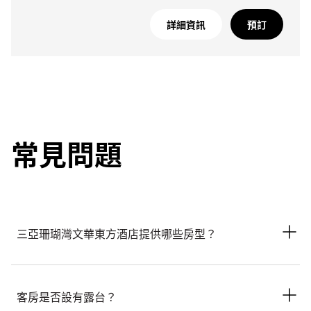
詳細資訊
預訂
常見問題
三亞珊瑚灣文華東方酒店提供哪些房型？
三亞珊瑚灣文華東方酒店設有多款精緻房型供您選擇，包括標準
客房、樓閣、套房和別墅。
客房是否設有露台？