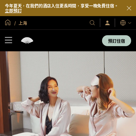
今年夏天，在我們的酒店入住更長時間，享受一晚免費住宿。
立即預訂
全球首頁
上海
登
我
語
入/
們
言
立
的
即
預訂住宿
加
酒
入
店
及
度
假
村