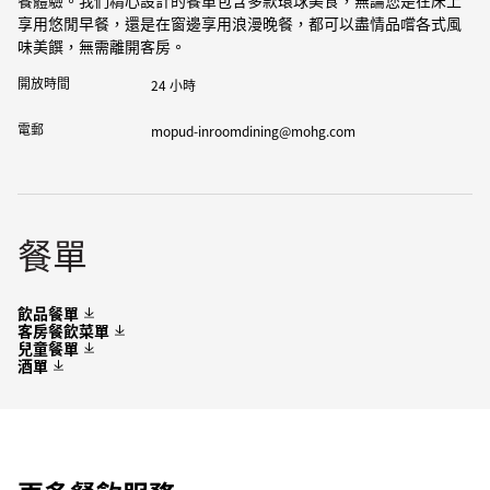
餐體驗。我們精心設計的餐單包含多款環球美食，無論您是在床上
享用悠閒早餐，還是在窗邊享用浪漫晚餐，都可以盡情品嚐各式風
味美饌，無需離開客房。
開放時間
24 小時
電郵
mopud-inroomdining@mohg.com
餐單
飲品餐單
客房餐飲菜單
兒童餐單
酒單