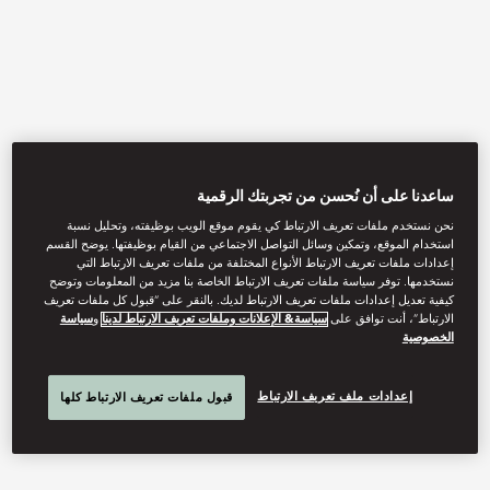
ساعدنا على أن نُحسن من تجربتك الرقمية
نحن نستخدم ملفات تعريف الارتباط كي يقوم موقع الويب بوظيفته، وتحليل نسبة
استخدام الموقع، وتمكين وسائل التواصل الاجتماعي من القيام بوظيفتها. يوضح القسم
View All
إعدادات ملفات تعريف الارتباط الأنواع المختلفة من ملفات تعريف الارتباط التي
نستخدمها. توفر سياسة ملفات تعريف الارتباط الخاصة بنا مزيد من المعلومات وتوضح
CAFÉ ZI
كيفية تعديل إعدادات ملفات تعريف الارتباط لديك. بالنقر على “قبول كل ملفات تعريف
الارتباط”، أنت توافق على
سياسة& الإعلانات وملفات تعريف الارتباط لدينا
و
سياسة
الخصوصية
Hand-crafted and delicious dishes featuring contemporary
إعدادات ملف تعريف الارتباط
قبول ملفات تعريف الارتباط كلها
Cantonese cuisine talented culinary team – with a particular focus
on regional cuisines from around China.