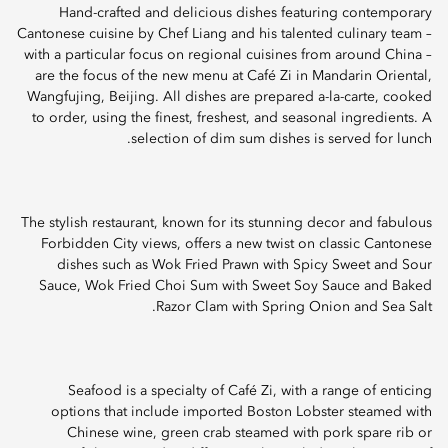
Hand-crafted and delicious dishes featuring contemporary
Cantonese cuisine by Chef Liang and his talented culinary team –
with a particular focus on regional cuisines from around China –
are the focus of the new menu at Café Zi in Mandarin Oriental,
Wangfujing, Beijing. All dishes are prepared a-la-carte, cooked
to order, using the finest, freshest, and seasonal ingredients. A
selection of dim sum dishes is served for lunch.
The stylish restaurant, known for its stunning decor and fabulous
Forbidden City views, offers a new twist on classic Cantonese
dishes such as Wok Fried Prawn with Spicy Sweet and Sour
Sauce, Wok Fried Choi Sum with Sweet Soy Sauce and Baked
Razor Clam with Spring Onion and Sea Salt.
Seafood is a specialty of Café Zi, with a range of enticing
options that include imported Boston Lobster steamed with
Chinese wine, green crab steamed with pork spare rib or