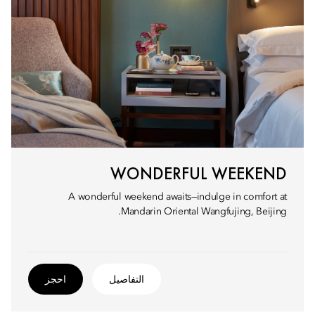
WONDERFUL WEEKEND
A wonderful weekend awaits—indulge in comfort at
Mandarin Oriental Wangfujing, Beijing.
التفاصيل
احجز