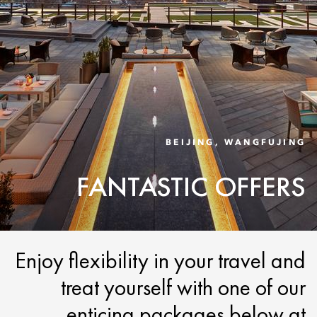
BEIJING, WANGFUJING
FANTASTIC OFFERS
Enjoy flexibility in your travel and
treat yourself with one of our
enticing packages below at