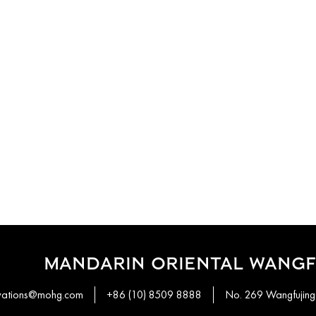
MANDARIN ORIENTAL WANGFU
rvations@mohg.com
+86 (10) 8509 8888
No. 269 Wangfujing 