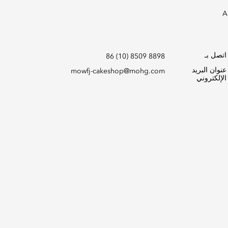
An&nbsp;exquisite&nbsp;cake&nbsp;shop&nbsp;offers&nbsp;delicious&nbsp;cakes,&nbsp;incredible&nbsp;patisseries,&nbsp;mouth-
اتصل بـ
86 (10) 8509 8898
عنوان البريد
mowfj-cakeshop@mohg.com
الإلكتروني