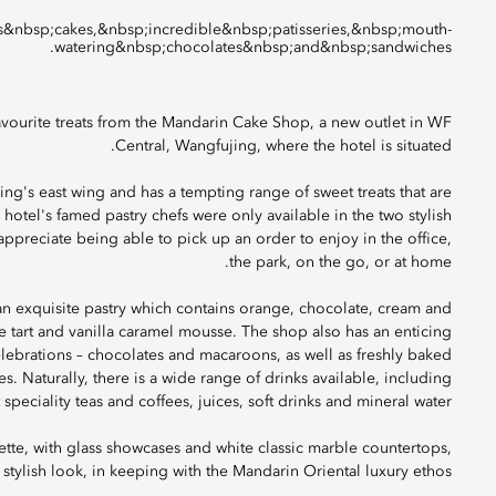
watering&nbsp;chocolates&nbsp;and&nbsp;sandwiches.
favourite treats from the Mandarin Cake Shop, a new outlet in WF
Central, Wangfujing, where the hotel is situated.
ing's east wing and has a tempting range of sweet treats that are
 hotel's famed pastry chefs were only available in the two stylish
 appreciate being able to pick up an order to enjoy in the office,
the park, on the go, or at home.
n exquisite pastry which contains orange, chocolate, cream and
e tart and vanilla caramel mousse. The shop also has an enticing
celebrations – chocolates and macaroons, as well as freshly baked
es. Naturally, there is a wide range of drinks available, including
 speciality teas and coffees, juices, soft drinks and mineral water.
tte, with glass showcases and white classic marble countertops,
stylish look, in keeping with the Mandarin Oriental luxury ethos.