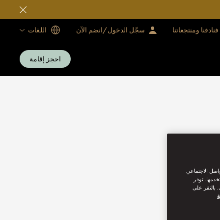
فنادقنا ومنتجعاتنا
سجّل الدخول/انضم الآن
اللغات
احجز إقامة
واصل الاجتماعي
خدمها. توفر
 بالنقر على
ة