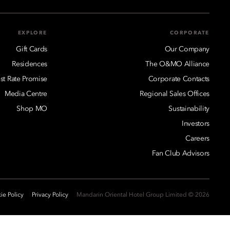
EXPLORE
CORPORATE
Gift Cards
Our Company
Residences
The O&MO Alliance
st Rate Promise
Corporate Contacts
Media Centre
Regional Sales Offices
Shop MO
Sustainability
Investors
Careers
Fan Club Advisors
ie Policy
Privacy Policy
2026 © Mandarin Oriental Hotel Group Limited