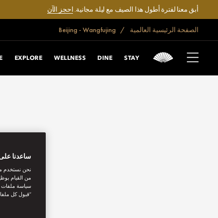
أبق معنا لفترة أطول هذا الصيف مع ليلة مجانية.
احجز الآن
الصفحة الرئيسية العالمية
Beijing - Wangfujing
E
EXPLORE
WELLNESS
DINE
STAY
ساعدنا على 
نحن نستخدم مل
من القيام بوظي
سياسة ملفات تع
“قبول كل ملفا