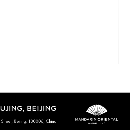
View All
JING, BEIJING
Street, Beijing, 100006, China