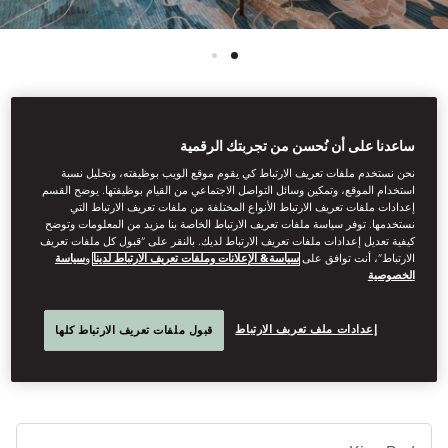
See All Rooms
ساعدنا على أن نُحسن من تجربتك الرقمية
نحن نستخدم ملفات تعريف الارتباط كي يقوم موقع الويب بوظيفته، وتحليل نسبة
MANDARIN ROOM
استخدام الموقع، وتمكين وسائل التواصل الاجتماعي من القيام بوظيفتها. يوضح القسم
إعدادات ملفات تعريف الارتباط الأنواع المختلفة من ملفات تعريف الارتباط التي
نستخدمها. توفر سياسة ملفات تعريف الارتباط الخاصة بنا مزيد من المعلومات وتوضح
كيفية تعديل إعدادات ملفات تعريف الارتباط لديك. بالنقر على “قبول كل ملفات تعريف
Ample space and an unbeatable Forbidden City view through
الارتباط”، أنت توافق على
سياسة& الإعلانات وملفات تعريف الارتباط لدينا
و
سياسة
the floor-to-ceiling windows are the defining features of the
الخصوصية
Mandarin Rooms. The light and airy contemporary design and
spa-like bathroom create a mood of refined luxury.
إعدادات ملف تعريف الارتباط
قبول ملفات تعريف الارتباط كلها
أنوا
الأ