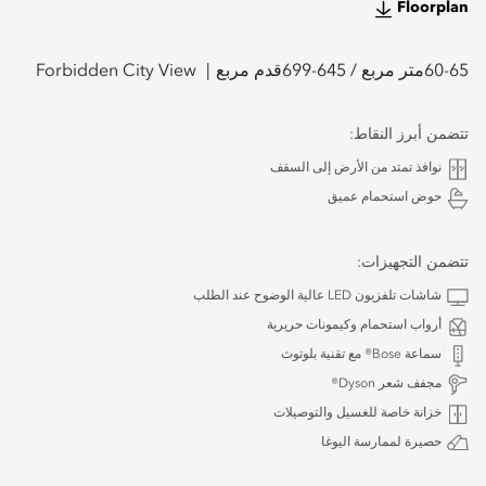
Floorplan
60-65
متر مربع /
645-699
قدم مربع
Forbidden City View
تتضمن أبرز النقاط:
نوافذ تمتد من الأرض إلى السقف
حوض استحمام عميق
تتضمن التجهيزات:
شاشات تلفزيون LED عالية الوضوح عند الطلب
أرواب استحمام وكيمونات حريرية
سماعة Bose® مع تقنية بلوتوث
مجفف شعر Dyson®
خزانة خاصة للغسيل والتوصيلات
حصيرة لممارسة اليوغا