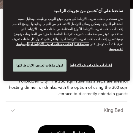
ساعدنا على أن نُحسن من تجربتك الرقمية
نحن نستخدم ملفات تعريف الارتباط كي يقوم موقع الويب بوظيفته، وتحليل نسبة
استخدام الموقع، وتمكين وسائل التواصل الاجتماعي من القيام بوظيفتها. يوضح القسم
إعدادات ملفات تعريف الارتباط الأنواع المختلفة من ملفات تعريف الارتباط التي
نستخدمها. توفر سياسة ملفات تعريف الارتباط الخاصة بنا مزيد من المعلومات وتوضح
كيفية تعديل إعدادات ملفات تعريف الارتباط لديك. بالنقر على “قبول كل ملفات تعريف
See All Rooms
الارتباط”، أنت توافق على
سياسة& الإعلانات وملفات تعريف الارتباط لدينا
و
سياسة
الخصوصية
PRESIDENTIAL SUITE
إعدادات ملف تعريف الارتباط
قبول ملفات تعريف الارتباط كلها
This palatial suite is the last word in luxury, with views over the
Forbidden City. The 260 sqm suite has a separate area for
hosting dinner, or drinks, with the option of using the 300 sqm
terrace to discreetly entertain guests.
أنوا
الأ