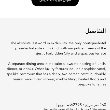
عنوان البريد الإلكتروني
التفاصيل
The absolute last word in exclusivity, the only boutique-hotel
presidential suite of its kind, with magnificent views of the
majestic Forbidden City and a spacious terrace.
A separate dining area in the suite allows the hosting of lunch,
dinner, or drinks. Other luxury features include a sophisticated,
spa-like bathroom that has a deep, two-person bathtub, double
basins, walk-in rain shower, marble tiling, heated floors and
bespoke toiletries.
260
متر مربع /
2795
قدم مربع
Vermilion-wall Forbidden City view