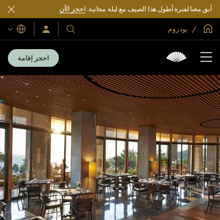
أبق معنا لفترة أطول هذا الصيف مع ليلة مجانية.
احجز الآن
الصفحة الرئيسية العالمية
بودروم
اللغات
فنادقنا
سجّل
الدخول/
ومنتجعاتنا
انضم
الآن
احجز إقامة