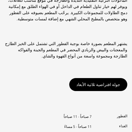
المأكولات التركية التقليدية اللذيذة والطازجة في موقع مناسب للعائلات،
ويوفر لهم خيار تناول الطعام في الداخل أو في الهواء الطلق مع إمكانية
دمج الطاولات للمجموعات الكبيرة. يرحّب المطعم بضيوفه على الفطور
وهو متخصص بالمطبخ المحلي الشهي مع إضافة لمسات متوسطية.
يشتهر المطعم بصورة خاصة بوجبة الفطور التي تشتمل على الخبز الطازج
والمعجنات والبيض والزبادي المحضر في المطعم والجبنة والفواكه
الطازجة ومجموعة واسعة من أنواع القهوة والشاي.
جولة افتراضية ثلاثية الأبعاد
الفطور
7 صباحاً - 11 صباحاً
الغداء
11 صباحاً - 5 مساءً