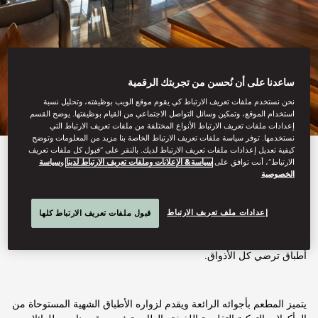
ساعدنا على أن نُحسن من تجربتك الرقمية
نحن نستخدم ملفات تعريف الارتباط كي يقوم موقع الويب بوظيفته، وتحليل نسبة
استخدام الموقع، وتمكين وسائل التواصل الاجتماعي من القيام بوظيفتها. يوضح القسم
إعدادات ملفات تعريف الارتباط الأنواع المختلفة من ملفات تعريف الارتباط التي
نستخدمها. توفر سياسة ملفات تعريف الارتباط الخاصة بنا مزيد من المعلومات وتوضح
كيفية تعديل إعدادات ملفات تعريف الارتباط لديك. بالنقر على “قبول كل ملفات تعريف
عرض جميع خيارات تناول الطعام
الارتباط”، أنت توافق على
سياسة& الإعلانات وملفات تعريف الارتباط لدينا
و
سياسة
الخصوصية
سفرة
إعدادات ملف تعريف الارتباط
قبول ملفات تعريف الارتباط كلها
أطباق ترضي كل الأذواق.
يتميز المطعم بأجوائه الرائعة ويقدم لزواره الأطباق الشهية المستوحاة من