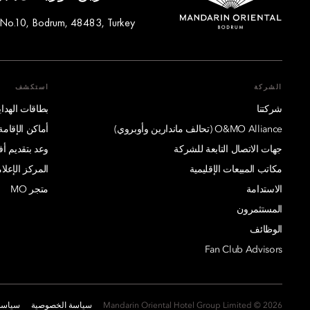
 No.10, Bodrum, 48483, Turkey
الشركة
استكشف
شركتنا
بطاقات الهدايا
O&MO Alliance (تحالف ماندارين وأوبروي)
أماكن الإقامة
جهات الاتصال التابعة للشركة
وعد بتقديم 
مكاتب المبيعات الإقليمية
المركز الإعلا
الاستدامة
متجر MO
المستثمرون
الوظائف
Fan Club Advisors
2026 © Mandarin Oriental Hotel Group Limited
سياسة الخصوصية
سياسة 