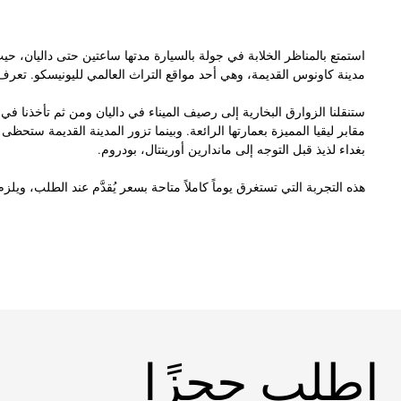
استمتع بالمناظر الخلابة في جولة بالسيارة مدتها ساعتين حتى داليان، 
مدينة كاونوس القديمة، وهي أحد مواقع التراث العالمي لليونيسكو. تعرف عل
ستنقلنا الزوارق البخارية إلى رصيف الميناء في داليان ومن ثم تأخذنا في ر
مقابر ليقيا المميزة بعمارتها الرائعة. وبينما تزور المدينة القديمة ستحظ
بغداء لذيذ قبل التوجه إلى ماندارين أورينتال، بودروم.
هذه التجربة التي تستغرق يوماً كاملاً متاحة بسعر يُقدَّم عند الطلب، ويلزم الحجز قبل 24 
اطلب حجزًا
اطلب حجزًا