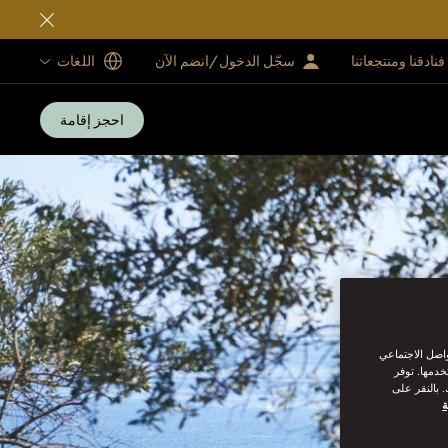
فنادقنا ومنتجعاتنا
سجّل الدخول/انضم الآن
اللغات
احجز إقامة
واصل الاجتماعي
خدمها. توفر
 بالنقر على
ة