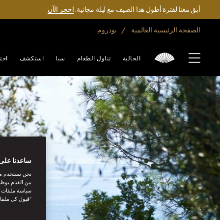
أبق معنا لفترة أطول هذا الصيف مع ليلة مجانية.
احجز الآن
الصفحة الرئيسية العالمية
بودروم
الحالية
تناول الطعام
سبا
استكشف
احت
ساعدنا على 
نحن نستخدم مل
من القيام بوظي
سياسة ملفات تع
“قبول كل ملفا