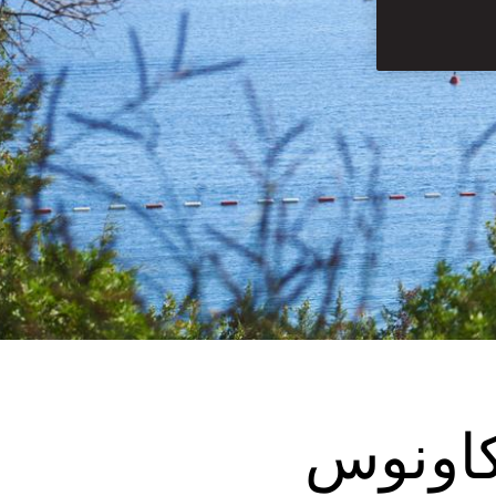
كاونوس