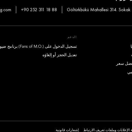
hg.com
+90 252 311 18 88
Göltürkbükü Mahallesi 314. Sokak
الدعم
تسجيل الدخول على (.Fans of M.O) برنامج ضيوف درجة الإمتياز
تعديل الحجز أو إلغاؤه
أفضل سعر
مي
الإعلانات وملفات تعريف الارتباط
إشعارات قانونية