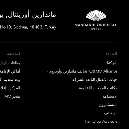
ماندارين أورينتال, ب
 No.10, Bodrum, 48483, Turkey
الشركة
استكشف
شركتنا
بطاقات الهدايا
O&MO Alliance (تحالف ماندارين وأوبروي)
أماكن الإقامة
جهات الاتصال التابعة للشركة
وعد بتقديم 
مكاتب المبيعات الإقليمية
المركز الإعلا
الاستدامة
متجر MO
المستثمرون
الوظائف
Fan Club Advisors