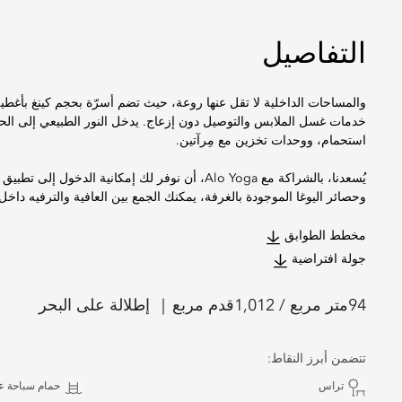
التفاصيل
والمساحات الداخلية لا تقل عنها روعة، حيث تضم أسرّة بحجم كينغ بأغطية 
خدمات غسل الملابس والتوصيل دون إزعاج. يدخل النور الطبيعي إلى ال
استحمام، ووحدات تخزين مع مِرآتين.
وحصائر اليوغا الموجودة بالغرفة، يمكنك الجمع بين العافية والترفيه داخ
مخطط الطوابق
جولة افتراضية
94
متر مربع /
1,012
قدم مربع
إطلالة على البحر
تتضمن أبرز النقاط:
تراس
حمام سباحة ع