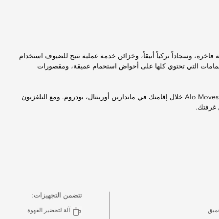
فاخرة، وسجاداً تركياً أنيقاً، وخزائن خدمة عملية تتيح للضيوف استخدام
حمامات التي تحتوي كلها على أحواض استحمام عميقة، ومقصورات
يُسعدنا، بالشراكة مع Alo Yoga، أن نوفر لك إمكانية الدخول إلى تطبيق Alo Moves خلال إقامتك في ماندارين أورينتال، بودروم. ومع التلفزيون
ل غرفتك.
تتضمن التجهيزات:
ميق
آلة لتحضير القهوة