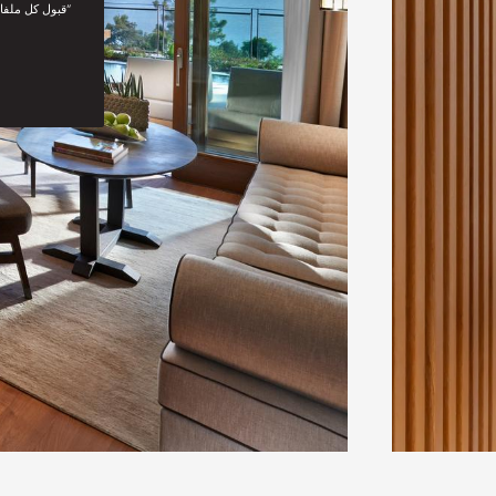
“قبول كل ملفا