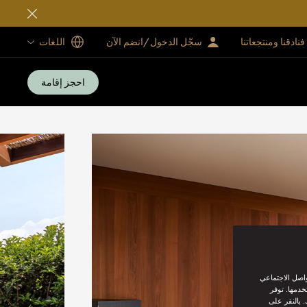
فنادقنا ومنتجعاتنا
سجّل الدخول/انضم الآن
اللغات
احجز إقامة
واصل الاجتماعي
خدمها. توفر
 بالنقر على