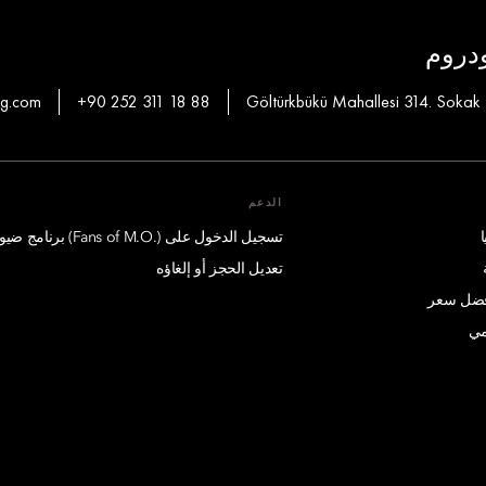
ودروم
hg.com
+90 252 311 18 88
Göltürkbükü Mahallesi 314. Sokak
الدعم
تسجيل الدخول على (.Fans of M.O) برنامج ضيوف درجة الإمتياز
تعديل الحجز أو إلغاؤه
أفضل سعر
مي