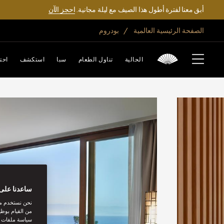
أبق معنا لفترة أطول هذا الصيف مع ليلة مجانية.
احجز الآن
الصفحة الرئيسية العالمية
بودروم
الحالية
تناول الطعام
سبا
استكشف
احت
ساعدنا على 
نحن نستخدم مل
من القيام بوظي
سياسة ملفات تع